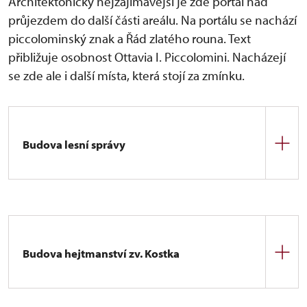
Architektonicky nejzajímavější je zde portál nad
průjezdem do další části areálu. Na portálu se nachází
piccolominský znak a Řád zlatého rouna. Text
přibližuje osobnost Ottavia I. Piccolomini. Nacházejí
se zde ale i další místa, která stojí za zmínku.
Budova lesní správy
Původně stará kovárna, jejíž historie spadá do starší
historie zámku. Je pravděpodobné, že se zde
nacházela již za Smiřických. V piccolominském
období byla zvýšena o jedno patro. Později měla
být budova využívána jako fara a v posledním
Budova hejtmanství zv. Kostka
období zde sídlila správa lesů náchodského panství.
Proto je dodnes označována jako Lesárna.
Původně označovaná jako stará kancelář. Jedná se