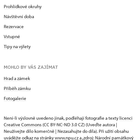
Prohlídkové okruhy
Návštěvní doba
Rezervace
Vstupné
Tipy na výlety
MOHLO BY VÁS ZAJÍMAT
Hrad a zámek
Příběh zámku
Fotogalerie
Není-li výslovně uvedeno jinak, podléhají fotografie a texty
licenci
Creative Commons
(CC BY-NC-ND 3.0 CZ) (Uveďte autora |
Neužívejte dílo komerčně | Nezasahujte do díla). Při užití obsahu
uvádějte odkaz na stránky www.npu.cz a „zdroj: Národní památkový