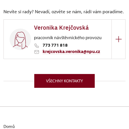
Nevíte si rady? Nevadí, ozvěte se nám, rádi vám poradíme.
Veronika Krejčovská
pracovník návštěvnického provozu
773 771 818
krejcovska.veronika@npu.cz
ÚPS na Sychrově
Zámek 1282/, Náchod 54701
VŠECHNY KONTAKTY
Domů