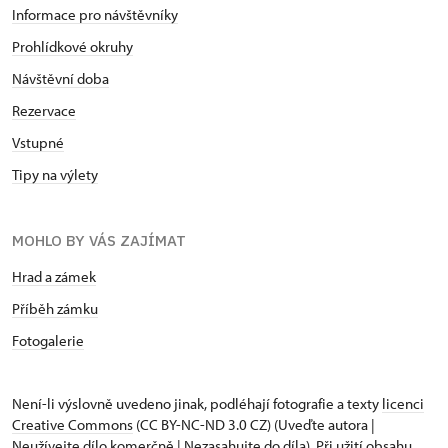
Informace pro návštěvníky
Prohlídkové okruhy
Návštěvní doba
Rezervace
Vstupné
Tipy na výlety
MOHLO BY VÁS ZAJÍMAT
Hrad a zámek
Příběh zámku
Fotogalerie
Není-li výslovně uvedeno jinak, podléhají fotografie a texty
licenci
Creative Commons
(CC BY-NC-ND 3.0 CZ) (Uveďte autora |
Neužívejte dílo komerčně | Nezasahujte do díla). Při užití obsahu