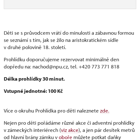
Děti se s průvodcem vrátí do minulosti a zábavnou formou
se seznámí s tím, jak se žilo na aristokratickém sídle
v druhé polovině 18. století.
Prohlídku doporučujeme rezervovat minimálně den
dopředu na: nachod@npu.cz, tel. +420 773 771 818
Délka prohlídky 30 minut.
Vstupné jednotné: 100 Kč
Více o okruhu Prohlídka pro děti naleznete
zde.
Nejen pro děti pořádáme různé akce či adventní prohlídky
v zámeckých interiérech (
viz akce
), a jen pár desítek metrů
od hlavní brány zámku v
oboře
můžete potkat daňky