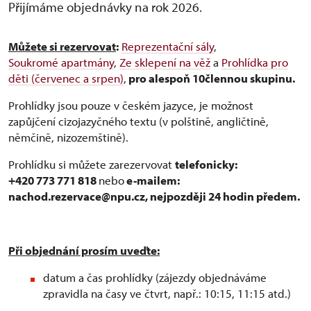
Přijímáme objednávky na rok 2026.
Můžete si rezervovat
:
Reprezentační sály
,
Soukromé apartmány
,
Ze sklepení na věž
a
Prohlídka pro
děti (červenec a srpen)
,
pro alespoň 10člennou skupinu.
Prohlídky jsou pouze v českém jazyce, je možnost
zapůjčení cizojazyčného textu (v polštině, angličtině,
němčině, nizozemštině).
Prohlídku si můžete zarezervovat
telefonicky:
+420 773 771 818
nebo
e-mailem:
nachod.rezervace@npu.cz, nejpozději 24 hodin předem.
Při objednání prosím uveďte:
datum a čas prohlídky (zájezdy objednáváme
zpravidla na časy ve čtvrt, např.: 10:15, 11:15 atd.)