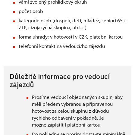
vámi zvolený prohlídkový okruh
počet osob
kategorie osob (dospělí, děti, mládež, senioři 65+,
ZTP, cizojazyčná skupina, atd…)
forma úhrady: v hotovosti v CZK, platební kartou
telefonní kontakt na vedoucí/ho zájezdu
Důležité informace pro vedoucí
zájezdů
Prosíme vedoucí objednaných skupin, aby
měli předem vybranou a připravenou
hotovost za celou skupinu z důvodu
rychlého odbavení v pokladně. Je
možné zaplatit i platební kartou.
Do pokladny se prosím dostavte minimálně