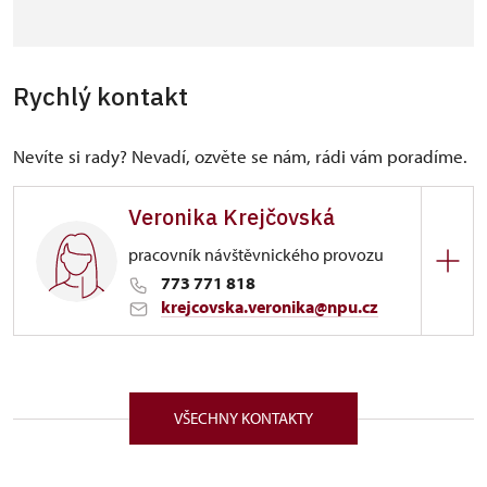
Rychlý kontakt
Nevíte si rady? Nevadí, ozvěte se nám, rádi vám poradíme.
Veronika Krejčovská
pracovník návštěvnického provozu
773 771 818
krejcovska.veronika@npu.cz
ÚPS na Sychrově
Zámek 1282/, Náchod 54701
VŠECHNY KONTAKTY