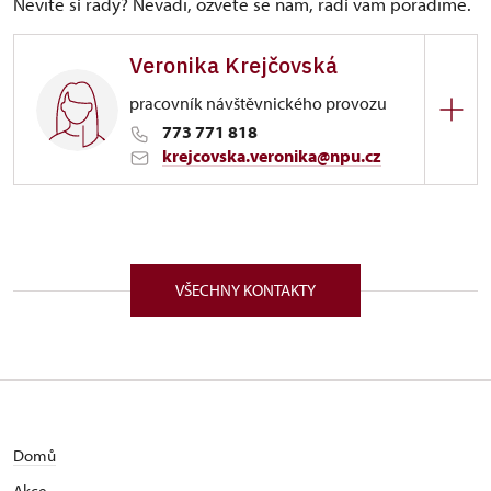
Nevíte si rady? Nevadí, ozvěte se nám, rádi vám poradíme.
Veronika Krejčovská
pracovník návštěvnického provozu
773 771 818
krejcovska.veronika@npu.cz
ÚPS na Sychrově
Zámek 1282/, Náchod 54701
VŠECHNY KONTAKTY
Domů
Akce