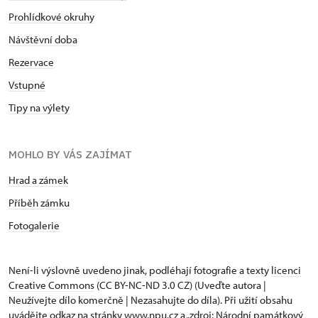
Prohlídkové okruhy
Návštěvní doba
Rezervace
Vstupné
Tipy na výlety
MOHLO BY VÁS ZAJÍMAT
Hrad a zámek
Příběh zámku
Fotogalerie
Není-li výslovně uvedeno jinak, podléhají fotografie a texty
licenci
Creative Commons
(CC BY-NC-ND 3.0 CZ) (Uveďte autora |
Neužívejte dílo komerčně | Nezasahujte do díla). Při užití obsahu
uvádějte odkaz na stránky www.npu.cz a „zdroj: Národní památkový