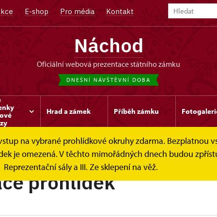
kce
E-shop
Pro média
Kontakt
Náchod
oficiální webová prezentace státního zámku
DNEŠNÍ NÁVŠTĚVNÍ DOBA
e
enky
Hrad a zámek
Příběh zámku
Fotogaleri
kové
zy
e vstup na vybrané prohlídkové okruhy zdarma. Bezplatnou v
hlídek je omezená. V těchto mimořádných dnech budou zpříst
Reprezentační sály a III. Ze sklepení na věž.
ce prohlídek