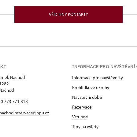
82/, Náchod 54701
VŠECHNY KONTAKTY
AKT
INFORMACE PRO NÁVŠTĚVNÍ
zámek Náchod
Informace pro návštěvníky
1282
Prohlídkové okruhy
 Náchod
Návštěvní doba
420 773 771 818
Rezervace
nachod.rezervace@npu.cz
Vstupné
Tipy na výlety