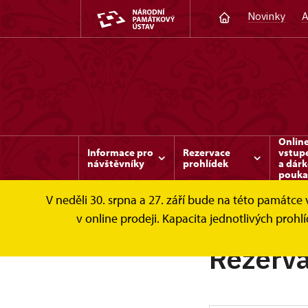
Novinky
A
Onlin
Informace pro
Rezervace
vstup
návštěvníky
prohlídek
a dár
pouka
V neděli 30. srpna a 27. září bude na této památc
Náchod
Rezervace prohlídek
v online prodeji. Kapacita jednotlivých pro
Rezerva