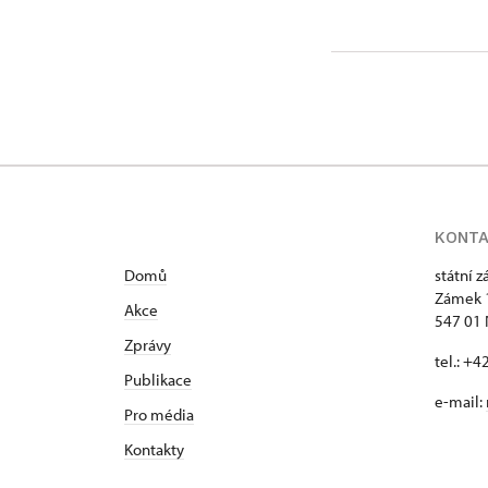
Zámek 12
KONT
Domů
státní 
Zámek 
Akce
547 01
Zprávy
tel.: +
Publikace
e-mail:
Pro média
Kontakty