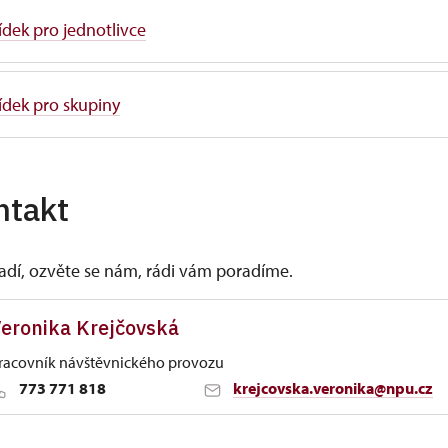
dek pro jednotlivce
ídek pro skupiny
ntakt
vadí, ozvěte se nám, rádi vám poradíme.
eronika Krejčovská
racovník návštěvnického provozu
773 771 818
krejcovska.veronika@npu.cz
Sychrově