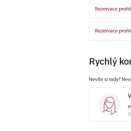
Rezervace prohlí
Rezervace prohl
Rychlý ko
Nevíte si rady? Ne
V
p
ÚPS na 