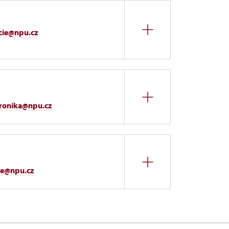
cie@npu.cz
eronika@npu.cz
ice@npu.cz