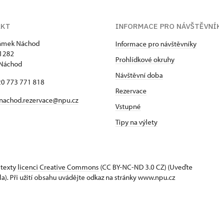
AKT
INFORMACE PRO NÁVŠTĚVNÍ
zámek Náchod
Informace pro návštěvníky
1282
Prohlídkové okruhy
 Náchod
Návštěvní doba
420 773 771 818
Rezervace
nachod.rezervace@npu.cz
Vstupné
Tipy na výlety
 texty
licenci Creative Commons
(CC BY-NC-ND 3.0 CZ) (Uveďte
la). Při užití obsahu uvádějte odkaz na stránky www.npu.cz