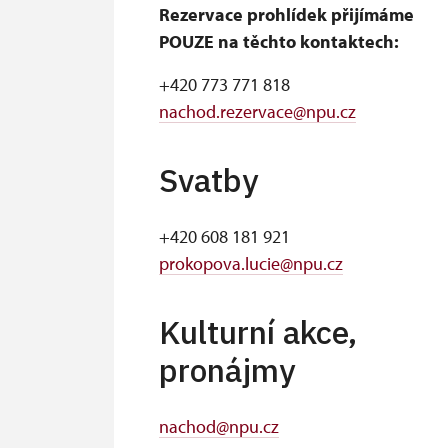
Rezervace prohlídek přijímáme
POUZE na těchto kontaktech:
+420 773 771 818
nachod.rezervace@npu.cz
Svatby
+420 608 181 921
prokopova.lucie@npu.cz
Kulturní akce,
pronájmy
nachod@npu.cz