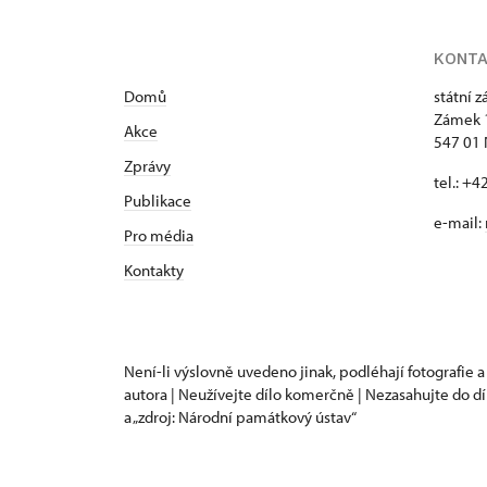
rezervace ubytování
KONT
Domů
státní 
Zámek 
Akce
547 01
Zprávy
tel.: +
Publikace
e-mail:
Pro média
Kontakty
Není-li výslovně uvedeno jinak, podléhají fotografie a
autora | Neužívejte dílo komerčně | Nezasahujte do dí
a „zdroj: Národní památkový ústav“