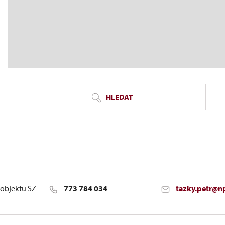
HLEDAT
objektu SZ
773 784 034
tazky.petr@n