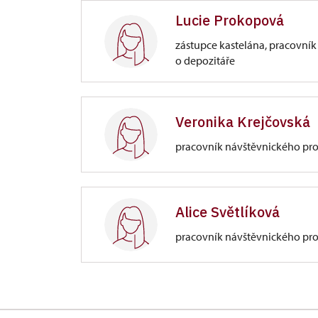
Lucie Prokopová
Zámek 1282/, Náchod
zástupce kastelána, pracovník
o depozitáře
Zámek Náchod
Zámek 1282/, Náchod
Veronika Krejčovská
pracovník návštěvnického pr
Zámek Náchod
Zámek 1282/, Náchod
Alice Světlíková
pracovník návštěvnického pr
rezervace prohlídek
Zámek Náchod
Zámek 1282/, Náchod