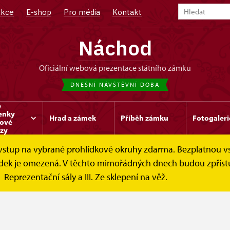
kce
E-shop
Pro média
Kontakt
Náchod
oficiální webová prezentace státního zámku
DNEŠNÍ NÁVŠTĚVNÍ DOBA
e
enky
Hrad a zámek
Příběh zámku
Fotogaleri
kové
zy
e vstup na vybrané prohlídkové okruhy zdarma. Bezplatnou v
ntakt
hlídek je omezená. V těchto mimořádných dnech budou zpříst
Reprezentační sály a III. Ze sklepení na věž.