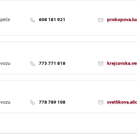
 péče
608 181 921
prokopova.lu
ovozu
773 771 818
krejcovska.v
ovozu
778 789 108
svetlikova.al