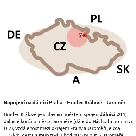
Napojení na dálnici Praha –
Hradec Králové –
Jaroměř
Hradec Králové je s hlavním městem spojen
dálnicí D11
,
dálnice končí u města Jaroměře (dále do Náchodu po silnici
E67), vzdálenost mezi okrajem Prahy a Jaroměří je cca
115 km, cesta autem trvá 1 hodinu 5 minut. Z Jaroměře