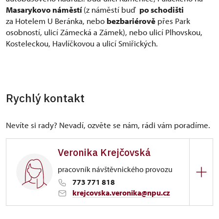
Masarykovo náměstí
(z náměstí buď
po schodišti
za Hotelem U Beránka, nebo
bezbariérově
přes Park
osobností, ulicí Zámecká a Zámek), nebo ulicí Plhovskou,
Kosteleckou, Havlíčkovou a ulicí Smiřických.
Rychlý kontakt
Nevíte si rady? Nevadí, ozvěte se nám, rádi vám poradíme.
Veronika Krejčovská
pracovník návštěvnického provozu
773 771 818
krejcovska.veronika@npu.cz
ÚPS na Sychrově