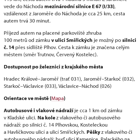
vede do Náchoda
mezinárodní silnice E 67 (I/33)
,
vzdálenost z Jaroměře do Náchoda je cca 25 km, cesta
autem trvá 30 minut.
Příjezd autem na placené parkoviště zhruba
100 metrů od zámku
v ulici Smiřických
je možný po
silnici
č. 14
přes sídliště Plhov. Cesta k zámku je značena celým
městem (směr Trutnov, Červený Kostelec).
Dostupnost po železnici z krajského města
Hradec Králové–Jaroměř (trať 031), Jaroměř–Starkoč (032),
Starkoč–Václavice (033), Václavice–Náchod (026)
Orientace ve městě (
Mapa
)
Autobusové i vlakové nádraží
je cca 1 km od zámku
v Kladské ulici.
Na kole
z vlakového či autobusového
nádraží: po silnici č. 14 Plhovskou, Kosteleckou
a Havlíčkovou ulicí a ulicí Smiřických.
Pěšky
z vlakového či
autobusového nádraží: buď ulicí Kamenice, Palackého na