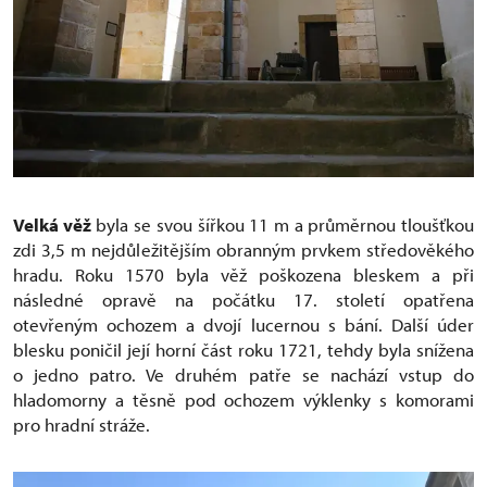
Velká věž
byla se svou šířkou 11 m a průměrnou tloušťkou
zdi 3,5 m nejdůležitějším obranným prvkem středověkého
hradu. Roku 1570 byla věž poškozena bleskem a při
následné opravě na počátku 17. století opatřena
otevřeným ochozem a dvojí lucernou s bání. Další úder
blesku poničil její horní část roku 1721, tehdy byla snížena
o jedno patro. Ve druhém patře se nachází vstup do
hladomorny a těsně pod ochozem výklenky s komorami
pro hradní stráže.