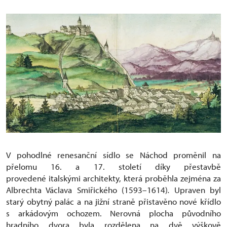
V pohodlné renesanční sídlo se Náchod proměnil na
přelomu 16. a 17. století díky přestavbě
provedené italskými architekty, která proběhla zejména za
Albrechta Václava Smiřického (1593–1614)
.
Upraven byl
starý obytný palác a na jižní straně přistavěno nové křídlo
s arkádovým ochozem. Nerovná plocha původního
hradního dvora byla rozdělena na dvě výškově