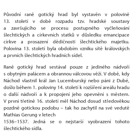
Původní raně gotický hrad byl vystavěn v polovině
13. století v době rozpadu tzv. hradské soustavy
a završujícího se procesu postupného vyčleňování
šlechtických a církevních statků v důsledku emancipace
církve a prosazení dědičnosti šlechtického majetku.
Polovina 13. století byla obdobím vzniku sítě královských
a prvních šlechtických hradních sídel.
Raně gotický hrad sestával pouze z jediného nádvoří
s obytným palácem a obrannou válcovou věží. V době, kdy
Náchod vlastnil král Jan Lucemburský nebo páni z Dubé,
došlo během 1. poloviny 14. století k rozšíření areálu hradu
o další nádvoří a k propojení jeho opevnění s městem.
V první třetině 16. století měl Náchod dosud středověkou
pozdně gotickou podobu – tak ho zachytil na své vedutě
Mathias Gerung v letech
1536–1537. Jedná se o nejstarší vyobrazení tohoto
šlechtického sídla.