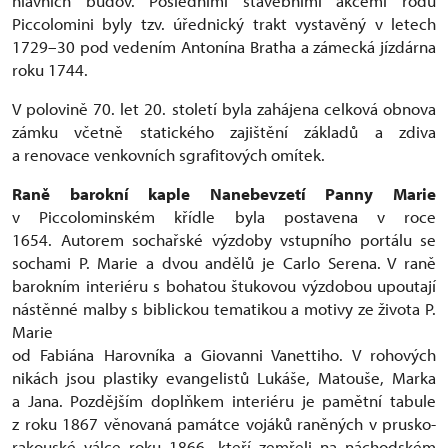
hlavních budov. Posledními stavebními akcemi rodu
Piccolomini byly tzv. úřednický trakt vystavěný v letech
1729–30 pod vedením Antonína Bratha a zámecká jízdárna
roku 1744.
V polovině 70. let 20. století byla zahájena celková obnova
zámku včetně statického zajištění základů a zdiva
a renovace venkovních sgrafitových omítek.
Raně barokní kaple Nanebevzetí Panny Marie
v Piccolominském křídle byla postavena v roce
1654. Autorem sochařské výzdoby vstupního portálu se
sochami P. Marie a dvou andělů je Carlo Serena. V raně
barokním interiéru s bohatou štukovou výzdobou upoutají
nástěnné malby s biblickou tematikou a motivy ze života P.
Marie
od Fabiána Harovníka a Giovanni Vanettiho. V rohových
nikách jsou plastiky evangelistů Lukáše, Matouše, Marka
a Jana. Pozdějším doplňkem interiéru je pamětní tabule
z roku 1867 věnovaná památce vojáků raněných v prusko-
rakouské válce roku 1866, kteří zemřeli na náchodském