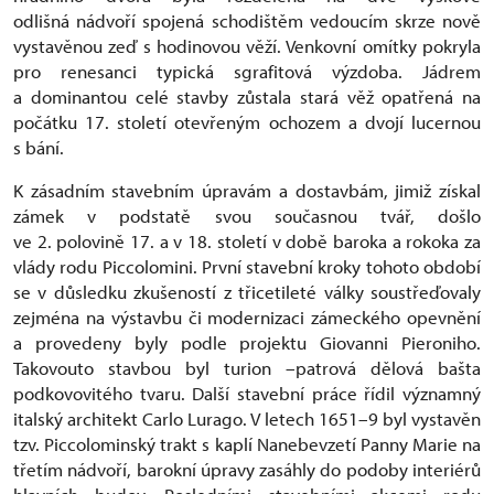
odlišná nádvoří spojená schodištěm vedoucím skrze nově
vystavěnou zeď s hodinovou věží. Venkovní omítky pokryla
pro renesanci typická sgrafitová výzdoba. Jádrem
a dominantou celé stavby zůstala stará věž opatřená na
počátku 17. století otevřeným ochozem a dvojí lucernou
s bání.
K zásadním stavebním úpravám a dostavbám, jimiž získal
zámek v podstatě svou současnou tvář, došlo
ve 2. polovině 17. a v 18. století v době baroka a rokoka za
vlády rodu Piccolomini. První stavební kroky tohoto období
se v důsledku zkušeností z třicetileté války soustřeďovaly
zejména na výstavbu či modernizaci zámeckého opevnění
a provedeny byly podle projektu Giovanni Pieroniho.
Takovouto stavbou byl turion –patrová dělová bašta
podkovovitého tvaru. Další stavební práce řídil významný
italský architekt Carlo Lurago. V letech 1651–9 byl vystavěn
tzv. Piccolominský trakt s kaplí Nanebevzetí Panny Marie na
třetím nádvoří, barokní úpravy zasáhly do podoby interiérů