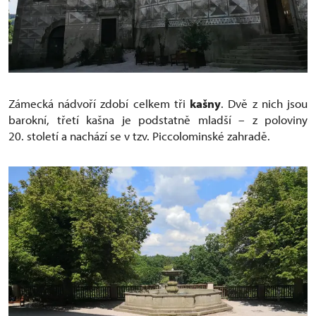
Zámecká nádvoří zdobí celkem tři
kašny
. Dvě z nich jsou
barokní, třetí kašna je podstatně mladší – z poloviny
20. století a nachází se v tzv. Piccolominské zahradě.