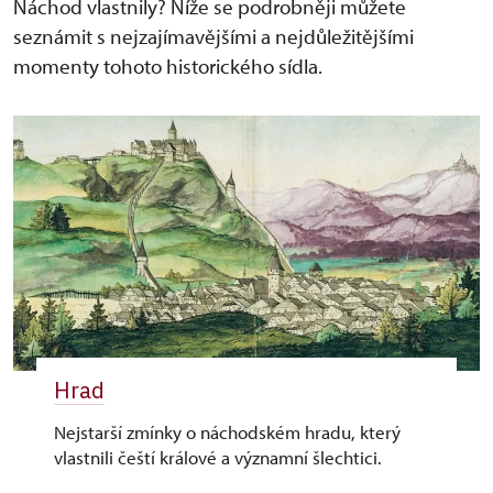
Náchod vlastnily? Níže se podrobněji můžete
seznámit s nejzajímavějšími a nejdůležitějšími
momenty tohoto historického sídla.
Hrad
Nejstarší zmínky o náchodském hradu, který
vlastnili čeští králové a významní šlechtici.