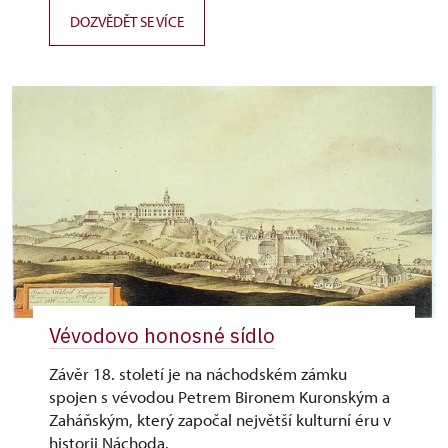
DOZVĚDĚT SE VÍCE
Vévodovo honosné sídlo
Závěr 18. století je na náchodském zámku
spojen s vévodou Petrem Bironem Kuronským a
Zaháňským, který započal největší kulturní éru v
historii Náchoda.