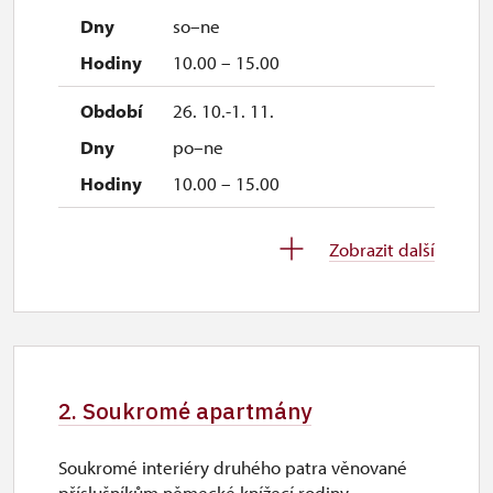
so–ne
10.00 – 15.00
26. 10.-1. 11.
po–ne
10.00 – 15.00
2. 11.-31. 12.
Zobrazit další
uzavřen
2. Soukromé apartmány
Soukromé interiéry druhého patra věnované
příslušníkům německé knížecí rodiny