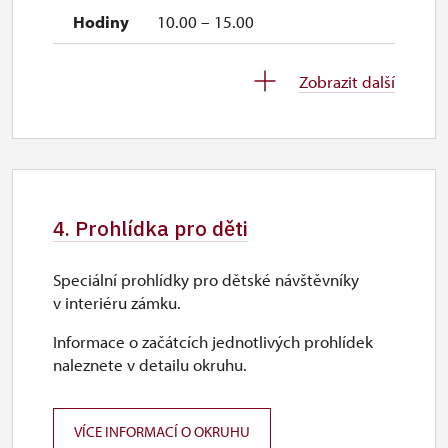
10.00 – 15.00
26. 10.-1. 11.
Zobrazit další
po–ne
10.00 – 15.00
2. 11.-31. 12.
4. Prohlídka pro děti
uzavřen
Speciální prohlídky pro dětské návštěvníky
v interiéru zámku.
Informace o začátcích jednotlivých prohlídek
naleznete v detailu okruhu.
VÍCE INFORMACÍ O OKRUHU