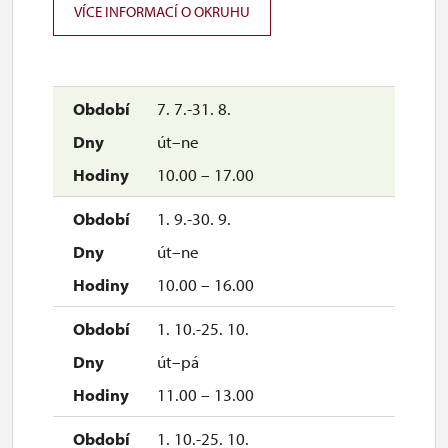
VÍCE INFORMACÍ O OKRUHU
prohlídky okruhu Reprezentační sály: út
–
pá v 11 a v 13 hodin
zámecká věž: út
–pá 10–14
7. 7.-31. 8.
út–ne
10.00 – 17.00
1. 9.-30. 9.
út–ne
10.00 – 16.00
1. 10.-25. 10.
út–pá
11.00 – 13.00
1. 10.-25. 10.