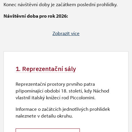
Konec návštěvní doby je začátkem poslední prohlídky.
Návštěvní doba pro rok 2026:
DUBEN
so, ne, svátky
10
–
15
Zobrazit více
objednané skupiny: út
–
ne
prohlídky okruhu Reprezentační sály: út
–
pá v 11 a v 13 hodin
1. Reprezentační sály
zámecká věž: út
–pá 10–14
KVĚTEN
út
–
ne, svátky
10
–
16
Reprezentační prostory prvního patra
ČERVEN
út
–
ne
10
–
16
připomínající období 18. století, kdy Náchod
ČERVENEC
út
–
ne, svátky
10
–
17
vlastnil italský knížecí rod Piccolomini.
SRPEN
út
–
ne
10
–
17
Informace o začátcích jednotlivých prohlídek
ZÁŘÍ
út
–
ne, svátky
10
–
16
naleznete v detailu okruhu.
ŘÍJEN
so, ne, svátky
10
–
15
objednané skupiny: út
–
ne