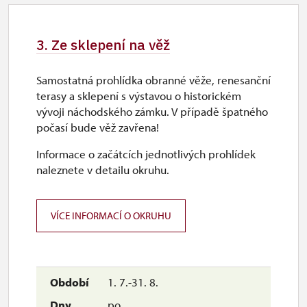
26. 10.-1. 11.
po–ne
3. Ze sklepení na věž
10.00 – 15.00
Samostatná prohlídka obranné věže, renesanční
2. 11.-31. 12.
terasy a sklepení s výstavou o historickém
vývoji náchodského zámku. V případě špatného
počasí bude věž zavřena!
uzavřen
Informace o začátcích jednotlivých prohlídek
naleznete v detailu okruhu.
VÍCE INFORMACÍ O OKRUHU
1. 7.-31. 8.
po