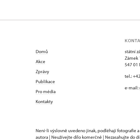
KONT
Domů
státní 
Zámek 
Akce
547 01
Zprávy
tel.: +
Publikace
e-mail:
Pro média
Kontakty
Není-li výslovně uvedeno jinak, podléhají fotografie a
autora | Neužívejte dílo komerčně | Nezasahujte do dí