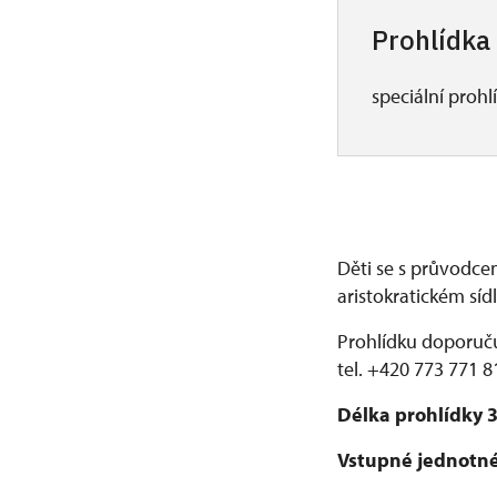
Prohlídka 
speciální prohl
Děti se s průvodcem
aristokratickém sídl
Prohlídku doporuč
tel. +420 773 771 8
Délka prohlídky 
Vstupné jednotné