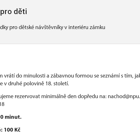
pro děti
ídky pro dětské návštěvníky v interiéru zámku
 vrátí do minulosti a zábavnou formou se seznámí s tím, jak
e v druhé polovině 18. století.
ujeme rezervovat minimálně den dopředu na: nachod@npu.
18
30 minut.
: 100 Kč