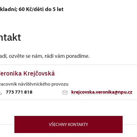
ladní; 60 Kč/děti do 5 let
ntakt
vadí, ozvěte se nám, rádi vám poradíme.
eronika Krejčovská
racovník návštěvnického provozu
773 771 818
krejcovska.veronika@npu.cz
Sychrově
82/, Náchod 54701
VŠECHNY KONTAKTY