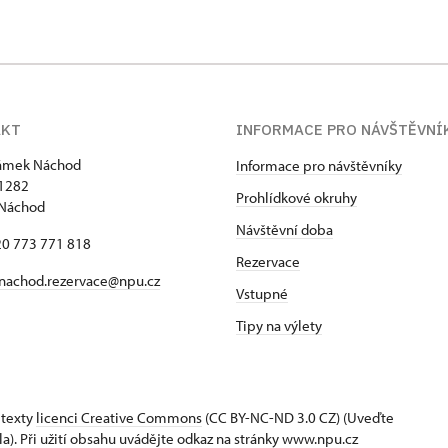
AKT
INFORMACE PRO NÁVŠTĚVNÍ
zámek Náchod
Informace pro návštěvníky
1282
Prohlídkové okruhy
 Náchod
Návštěvní doba
420 773 771 818
Rezervace
nachod.rezervace@npu.cz
Vstupné
Tipy na výlety
 texty
licenci Creative Commons
(CC BY-NC-ND 3.0 CZ) (Uveďte
la). Při užití obsahu uvádějte odkaz na stránky www.npu.cz