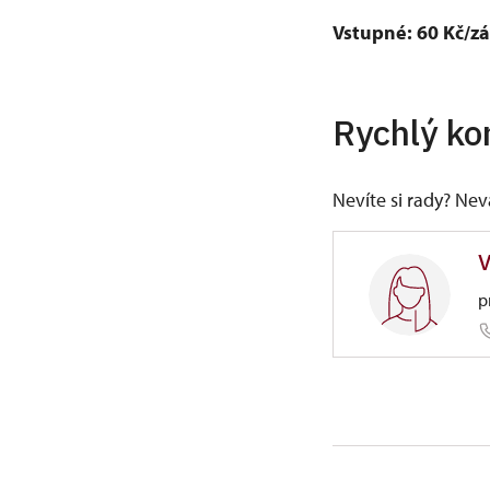
Vstupné: 60 Kč/zák
Rychlý ko
Nevíte si rady? Ne
V
p
ÚPS na 
Zámek 12