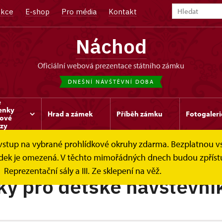
kce
E-shop
Pro média
Kontakt
Náchod
oficiální webová prezentace státního zámku
DNEŠNÍ NÁVŠTĚVNÍ DOBA
e
enky
Hrad a zámek
Příběh zámku
Fotogaleri
kové
zy
e vstup na vybrané prohlídkové okruhy zdarma. Bezplatnou v
školy
hlídek je omezená. V těchto mimořádných dnech budou zpříst
Reprezentační sály a III. Ze sklepení na věž.
ky pro dětské návštěvní