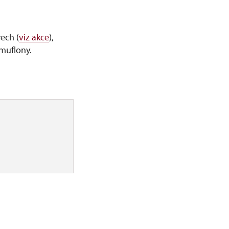
ech (
viz akce
),
muflony.