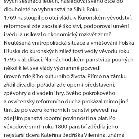
svých šestnácti letech, následoval svého otce do
dlouholetého vyhnanství na Sibiř. Roku
1769 nastoupil po otci vládu v Kuronském vévodství,
reformoval zde zaostalé školství, podporoval umění
i vědu a usiloval o ekonomický rozkvět země.
Neutěšená vnitropolitická situace a vměšování Polska
i Ruska do kuronských záležitostí vedly vévodu roku
1795 k abdikaci. Na náchodském panství za pouhých
několik let své vlády významně pozvedl
úroveň zdejšího kulturního života. Přímo na zámku
zřídil divadlo, pořádal zde operní představení,
zpěvohry a divadelní hry. Svého pokrokového
a osvícensky reformního ducha prokázal mimo jiné
tím, že po vzoru komorních panství převedl na
zdejším panství robotní povinnosti na plat. Po
vévodově smrti roku 1800 panství zdědila jeho
nejstarší dcera Kateřina Bedřiška Vilemína, známá