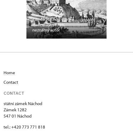
Zámek Náchod v první
třetině 19. století,
neznámý autor
Home
C
ontact
CONTACT
státní zámek Náchod
Zámek 1282
547 01 Náchod
tel.: +420 773 771 818