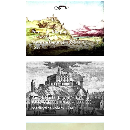
Pozdně gotická podoba
Náchoda, veduta od
Mathiase Gerunga, 1536-
1537
Zámek Náchod z náměstí,
F.B. Wernher- J.J. Ringle,
mědirytina kolem 1740