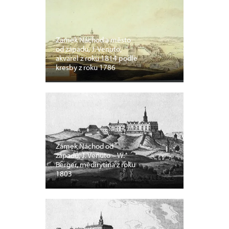
Zámek Náchod a město
od západu, J. Venuto,
akvarel z roku 1814 podle
kresby z roku 1786
Zámek Náchod od
západu, J. Venuto – W.
Berger, mědirytina z roku
1803