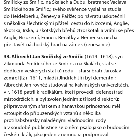
Smiřický ze Smiřic, na Skalách a Dubu, bratranec Václava
Smiřického ze Smiřic,; svého svěřence vyslal na studia
do Heidelberku, Ženevy a Paříže; po návratu uskutečnil
s několika šlechtickými přáteli cestu do Nizozemí, Anglie,
Skotska, Irska, u skotských břehů ztroskotali a vrátili se přes
Anglii, Nizozemí, Francii, Benátky a Německo; nechal
přestavět náchodský hrad na zámek (renesance)
33. Albrecht Jan Smiřický ze Smiřic
(1614–1618), syn
Zikmunda Smiřického ze Smiřic a na Skalách, stal se
dědicem veškerých statků rodu – starší bratr Jaroslav
zemřel již r. 1611, mladší Jindřich Jiří byl dementní;
Albrecht Jan rovněž studoval na kalvínských univerzitách,
v r. 1618 patřil k radikálům, kteří provedli defenestraci
místodržících, a byl zvolen jedním z třiceti direktorů;
připravovaným sňatkem s hanavskou princeznou měl
vstoupit do příbuzenských vztahů s několika
protihabsbursky naladěnými vládnoucími rody
a v soudobé publicistice se o něm psalo jako o budoucím
českém králi; jako jeden z nemnoha podporoval