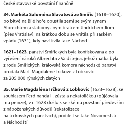
české stavovské povstání finančně
34. Markéta Saloména Slavatová ze Smiřic
(1618–1620),
po bitvě na Bílé hoře opustila zemi se svým synem
Albrechtem a slabomyslným bratrem Jindřichem Jiřím
(přes Vratislav); na krátkou dobu se vrátila při saském
vpádu (1631), kdy navštívila také Náchod
1621–1623
, panství Smiřických byla konfiskována a po
vyřešení nároků Albrechta z Valdštejna, jehož matka byla
z rodu Smiřických, královská komora náchodské panství
prodala Marii Magdaléně Trčkové z Lobkovic
za 205 000 rýnských zlatých
35. Marie Magdaléna Trčková z Lobkovic
(1623–1628), se
souhlasem Ferdinanda II. zůstala nekatoličkou (půjčovala
mu peníze); v r. 1628 došlo k selskému povstání především
z náboženských důvodů (rekatolizace
na trčkovských panstvích), podíleli se také Novoměstští
a Náchodští