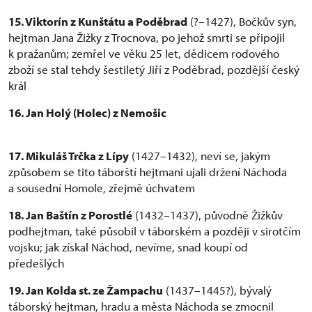
15. Viktorín z Kunštátu a Poděbrad
(?–1427), Bočkův syn,
hejtman Jana Žižky z Trocnova, po jehož smrti se připojil
k pražanům; zemřel ve věku 25 let, dědicem rodového
zboží se stal tehdy šestiletý Jiří z Poděbrad, pozdější český
král
16. Jan Holý (Holec) z Nemošic
17. Mikuláš Trčka z Lípy
(1427–1432), neví se, jakým
způsobem se tito táborští hejtmani ujali držení Náchoda
a sousední Homole, zřejmě úchvatem
18. Jan Baštín z Porostlé
(1432–1437), původně Žižkův
podhejtman, také působil v táborském a později v sirotčím
vojsku; jak získal Náchod, nevíme, snad koupí od
předešlých
19. Jan Kolda st. ze Žampachu
(1437–1445?), bývalý
táborský hejtman, hradu a města Náchoda se zmocnil