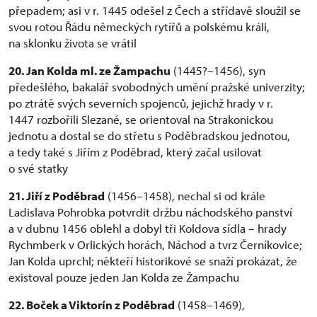
přepadem; asi v r. 1445 odešel z Čech a střídavě sloužil se
svou rotou Řádu německých rytířů a polskému králi,
na sklonku života se vrátil
20. Jan Kolda ml. ze Žampachu
(1445?–1456), syn
předešlého, bakalář svobodných umění pražské univerzity;
po ztrátě svých severních spojenců, jejichž hrady v r.
1447 rozbořili Slezané, se orientoval na Strakonickou
jednotu a dostal se do střetu s Poděbradskou jednotou,
a tedy také s Jiřím z Poděbrad, který začal usilovat
o své statky
21. Jiří z Poděbrad
(1456–1458), nechal si od krále
Ladislava Pohrobka potvrdit držbu náchodského panství
a v dubnu 1456 oblehl a dobyl tři Koldova sídla – hrady
Rychmberk v Orlických horách, Náchod a tvrz Černíkovice;
Jan Kolda uprchl; někteří historikové se snaží prokázat, že
existoval pouze jeden Jan Kolda ze Žampachu
22. Boček a Viktorín z Poděbrad
(1458–1469),