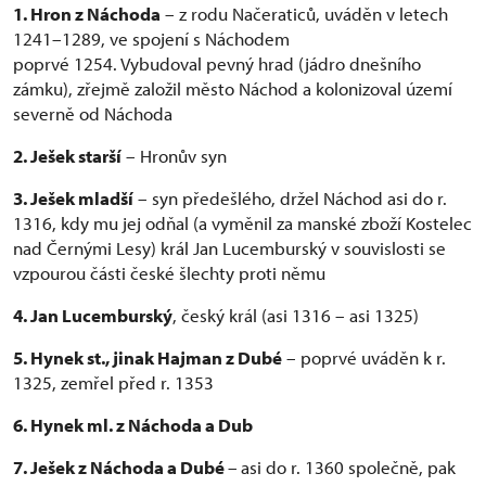
1. Hron z Náchoda
– z rodu Načeraticů, uváděn v letech
1241–1289, ve spojení s Náchodem
poprvé 1254. Vybudoval pevný hrad (jádro dnešního
zámku), zřejmě založil město Náchod a kolonizoval území
severně od Náchoda
2. Ješek starší
– Hronův syn
3. Ješek mladší
– syn předešlého, držel Náchod asi do r.
1316, kdy mu jej odňal (a vyměnil za manské zboží Kostelec
nad Černými Lesy) král Jan Lucemburský v souvislosti se
vzpourou části české šlechty proti němu
4. Jan Lucemburský
, český král (asi 1316 – asi 1325)
5. Hynek st., jinak Hajman z Dubé
– poprvé uváděn k r.
1325, zemřel před r. 1353
6. Hynek ml. z Náchoda a Dub
7. Ješek z Náchoda a Dubé
–
asi do r. 1360 společně, pak