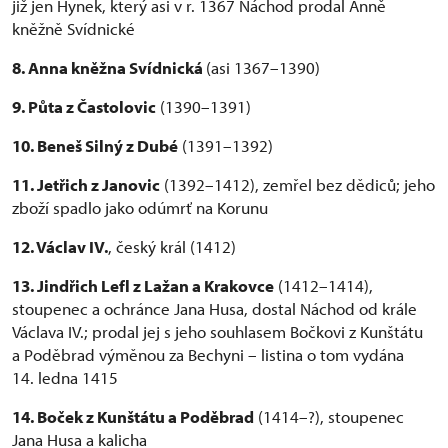
již jen Hynek, který asi v r. 1367 Náchod prodal Anně
kněžně Svídnické
8. Anna kněžna Svídnická
(asi 1367–1390)
9. Půta z Častolovic
(1390–1391)
10. Beneš Silný z Dubé
(1391–1392)
11. Jetřich z Janovic
(1392–1412), zemřel bez dědiců; jeho
zboží spadlo jako odúmrť na Korunu
12. Václav IV.
, český král (1412)
13. Jindřich Lefl z Lažan a Krakovce
(1412–1414),
stoupenec a ochránce Jana Husa, dostal Náchod od krále
Václava IV.; prodal jej s jeho souhlasem Bočkovi z Kunštátu
a Poděbrad výměnou za Bechyni – listina o tom vydána
14. ledna 1415
14. Boček z Kunštátu a Poděbrad
(1414–?), stoupenec
Jana Husa a kalicha