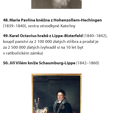
48. Marie Pavlína kněžna z Hohenzollern-Hechingen
(1839–1840), sestra vévodkyně Kateřiny
49. Karel Octavius hrabě z Lippe-Bisterfeld
(1840–1842),
koupil panství za 2 100 000 zlatých stříbra a prodal je
za 2 500 000 zlatých (vyhradil si na 10 let byt
v ratibořickém zámku)
50. Jiří Vilém kníže Schaumburg-Lippe
(1842–1860)