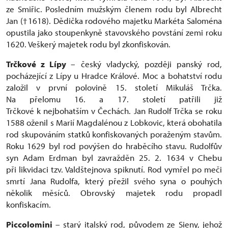
ze Smiřic. Posledním mužským členem rodu byl Albrecht
Jan (
†
1618). Dědička rodového majetku Markéta Saloména
opustila jako stoupenkyně stavovského povstání zemi roku
1620. Veškerý majetek rodu byl zkonfiskován.
Trčkové z Lípy
– český vladycký, později panský rod,
pocházející z Lípy u Hradce Králové. Moc a bohatství rodu
založil v první polovině 15. století Mikuláš Trčka.
Na přelomu 16. a 17. století patřili již
Trčkové k nejbohatším v Čechách. Jan Rudolf Trčka se roku
1588 oženil s Marií Magdalénou z Lobkovic, která obohatila
rod skupováním statků konfiskovaných poraženým stavům.
Roku 1629 byl rod povýšen do hraběcího stavu. Rudolfův
syn Adam Erdman byl zavražděn 25. 2. 1634 v Chebu
při likvidaci tzv. Valdštejnova spiknutí. Rod vymřel po meči
smrtí Jana Rudolfa, který přežil svého syna o pouhých
několik měsíců. Obrovský majetek rodu propadl
konfiskacím.
Piccolomini
– starý italský rod, původem ze Sieny, jehož