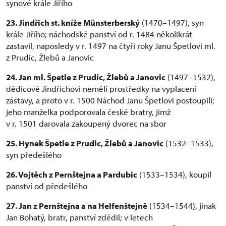
synové krále Jiřího
23. Jindřich st. kníže Münsterberský
(1470–1497), syn
krále Jiřího; náchodské panství od r. 1484 několikrát
zastavil, naposledy v r. 1497 na čtyři roky Janu Špetlovi ml.
z Prudic, Žlebů a Janovic
24. Jan ml. Špetle z Prudic, Žlebů a Janovic
(1497–1532),
dědicové Jindřichovi neměli prostředky na vyplacení
zástavy, a proto v r. 1500 Náchod Janu Špetlovi postoupili;
jeho manželka podporovala české bratry, jimž
v r. 1501 darovala zakoupený dvorec na sbor
25. Hynek Špetle z Prudic, Žlebů a Janovic
(1532–1533),
syn předešlého
26. Vojtěch z Pernštejna a Pardubic
(1533–1534), koupil
panství od předešlého
27. Jan z Pernštejna a na Helfenštejně
(1534–1544), jinak
Jan Bohatý, bratr, panství zdědil; v letech