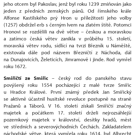
jeho otcem byl Pakoslav, jenž byl roku 1239 zmiňován jako
jeden z předních zemských pánů. Od římského krále
Alfonse Kastilského prý Hron u příležitosti jeho volby
(1257) obdržel erb s černým lvem na zlatém štítě. Potomci
Hronovi se rozdělili na dvě větve – českou a moravskou
a zatímco česká větev zanikla v průběhu 15. století,
moravská větev rodu, sídlící na tvrzi Březník u Náměště,
existovala dále pod názvem Březničtí z Náchoda, dál
na Dunajovicích, Želeticích, Jimramově i jinde. Rod vymřel
roku 1672.
Smiřičtí ze Smiřic
– český rod do panského stavu
povýšený roku 1554 pocházející z malé tvrze Smiřic
u Hradce Králové. První známý předek Jan Smiřický
se aktivně účastnil husitské revoluce postupně na straně
Pražanů a Táborů. V 16. století získali Smiřičtí značný
majetek a počátkem 17. století drželi nejrozsáhlejší
pozemkový majetek v království, desítky hradů, měst
ve středních a severovýchodních Čechách. Zakladatelem
náchodské větve, která vymřela roku 1614, byl Albrecht