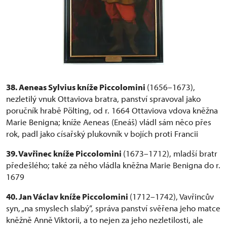
38. Aeneas Sylvius kníže Piccolomini
(1656–1673),
nezletilý vnuk Ottaviova bratra, panství spravoval jako
poručník hrabě Pölting, od r. 1664 Ottaviova vdova kněžna
Marie Benigna; kníže Aeneas (Eneáš) vládl sám něco přes
rok, padl jako císařský plukovník v bojích proti Francii
39. Vavřinec kníže Piccolomini
(1673–1712), mladší bratr
předešlého; také za něho vládla kněžna Marie Benigna do r.
1679
40. Jan Václav kníže Piccolomini
(1712–1742), Vavřincův
syn, „na smyslech slabý“, správa panství svěřena jeho matce
kněžně Anně Viktorii, a to nejen za jeho nezletilosti, ale