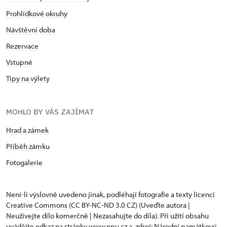
Prohlídkové okruhy
Návštěvní doba
Rezervace
Vstupné
Tipy na výlety
MOHLO BY VÁS ZAJÍMAT
Hrad a zámek
Příběh zámku
Fotogalerie
Není-li výslovně uvedeno jinak, podléhají fotografie a texty
licenci
Creative Commons
(CC BY-NC-ND 3.0 CZ) (Uveďte autora |
Neužívejte dílo komerčně | Nezasahujte do díla). Při užití obsahu
uvádějte odkaz na stránky www.npu.cz a „zdroj: Národní památkový