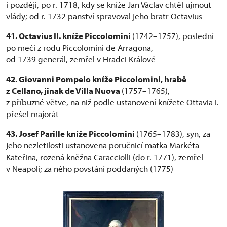
i později, po r. 1718, kdy se kníže Jan Václav chtěl ujmout
vlády; od r. 1732 panství spravoval jeho bratr Octavius
41. Octavius II. kníže Piccolomini
(1742–1757), poslední
po meči z rodu Piccolomini de Arragona,
od 1739 generál, zemřel v Hradci Králové
42. Giovanni Pompeio kníže Piccolomini, hrabě
z Cellano, jinak de Villa Nuova
(1757–1765),
z příbuzné větve, na niž podle ustanovení knížete Ottavia I.
přešel majorát
43. Josef Parille kníže Piccolomini
(1765–1783), syn, za
jeho nezletilosti ustanovena poručnicí matka Markéta
Kateřina, rozená kněžna Caracciolli (do r. 1771), zemřel
v Neapoli; za něho povstání poddaných (1775)