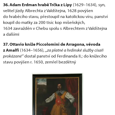
36. Adam Erdman hrabě Trčka z Lípy
(1629–1634), syn,
velitel jízdy Albrechta z Valdštejna, 1628 povýšen
do hraběcího stavu, přestoupil na katolickou víru, panství
koupil do matky za 200 tisíc kop míšeňských,
1634 zavražděn v Chebu spolu s Albrechtem z Valdštejna
a dalšími
37. Ottavio kníže Piccolomini de Arragona, vévoda
z Amalfi
(1634–1656),
„za platné a hrdinské služby císaři
prokázané“
dostal panství od Ferdinanda II.; do knížecího
stavu povýšen r. 1650, zemřel bezdětný