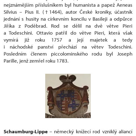
nejznámějším příslušníkem byl humanista a papež Aeneas
Silvius – Pius II. (
†
1464), autor České kroniky, účastník
jednání s husity na církevním koncilu v Basileji a odpůrce
Jiříka z Poděbrad. Rod se dělil na dvě větve Pieri
a Todeschini. Ottavio patřil do větve Pieri, která však
vymírá již roku 1757 a její majetek a tedy
i náchodské panství přechází na větev Todeschini.
Posledním členem piccolominského rodu byl Joseph
Parille, jenž zemřel roku 1783.
Schaumburg-Lippe
– německý knížecí rod vzniklý aliancí