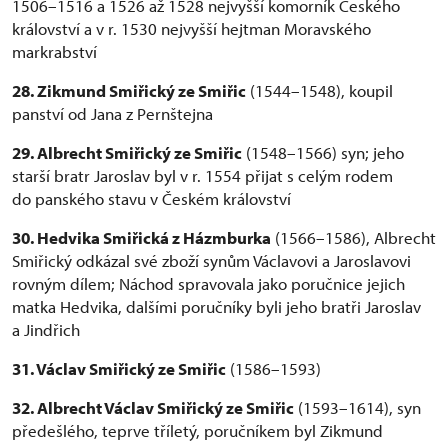
1506–1516 a 1526 až 1528 nejvyšší komorník Českého
království a v r. 1530 nejvyšší hejtman Moravského
markrabství
28. Zikmund Smiřický ze Smiřic
(1544–1548), koupil
panství od Jana z Pernštejna
29. Albrecht Smiřický ze Smiřic
(1548–1566) syn; jeho
starší bratr Jaroslav byl v r. 1554 přijat s celým rodem
do panského stavu v Českém království
30. Hedvika Smiřická z Házmburka
(1566–1586), Albrecht
Smiřický odkázal své zboží synům Václavovi a Jaroslavovi
rovným dílem; Náchod spravovala jako poručnice jejich
matka Hedvika, dalšími poručníky byli jeho bratři Jaroslav
a Jindřich
31. Václav Smiřický ze Smiřic
(1586–1593)
32. Albrecht Václav Smiřický ze Smiřic
(1593–1614), syn
předešlého, teprve tříletý, poručníkem byl Zikmund