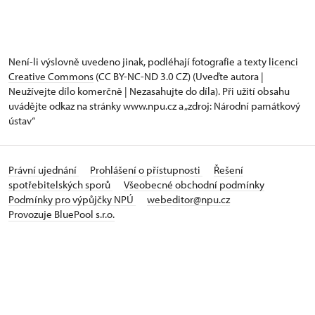
Není-li výslovně uvedeno jinak, podléhají fotografie a texty
licenci
Creative Commons
(CC BY-NC-ND 3.0 CZ) (Uveďte autora |
Neužívejte dílo komerčně | Nezasahujte do díla). Při užití obsahu
uvádějte odkaz na stránky www.npu.cz a „zdroj: Národní památkový
ústav“
Právní ujednání
Prohlášení o přístupnosti
Řešení
spotřebitelských sporů
Všeobecné obchodní podmínky
Podmínky pro výpůjčky NPÚ
webeditor@npu.cz
Provozuje BluePool s.r.o.