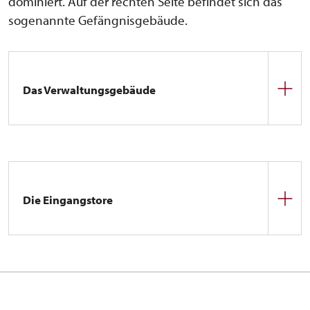
dominiert. Auf der rechten Seite befindet sich das
sogenannte Gefängnisgebäude.
Das Verwaltungsgebäude
Das Gebäude, das den Innenhof umgibt, ist das
jüngste Bauwerk auf dem gesamten Gelände. Es
wurde in der ersten Hälfte des 18. Jahrhunderts in
der Ära der letzten Piccolomini erbaut. Das
Gebäude diente in der Vergangenheit der
Die Eingangstore
Verwaltung des Náchod-Besitzes – hier befanden
sich Büros und Wohnungen der Beamten. Über
Zwei Tore führen in diesen Innenhof. Das Haupttor
dem Durchgang des Haupttors befand sich früher
von der Schlossallee ist mit reichhaltigen
eine Sonnenuhr. In den 70er und 80er Jahren des
Skulpturen verziert. Dominierend sind hier das
letzten Jahrhunderts wurde mit der Rekonstruktion
Wappen der Familie Piccolomini und die Statuen
des gesamten Gebäudes begonnen, die jedoch bis
der Götter Ares und Herakles. Das zweite Tor von
heute nicht abgeschlossen ist.