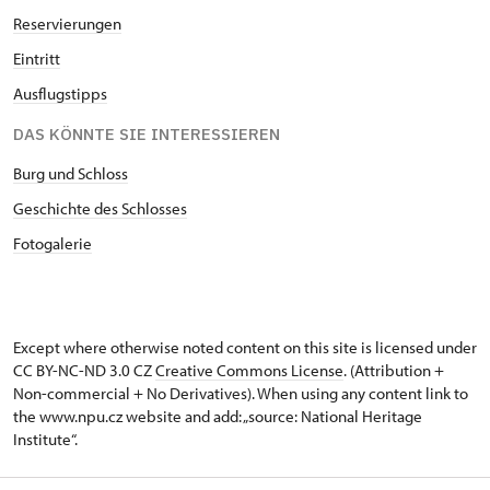
Reservierungen
Eintritt
Ausflugstipps
DAS KÖNNTE SIE INTERESSIEREN
Burg und Schloss
Geschichte des Schlosses
Fotogalerie
Except where otherwise noted content on this site is licensed under
CC BY-NC-ND 3.0 CZ
Creative Commons License
. (Attribution +
Non-commercial + No Derivatives). When using any content link to
the www.npu.cz website and add: „source: National Heritage
Institute“.