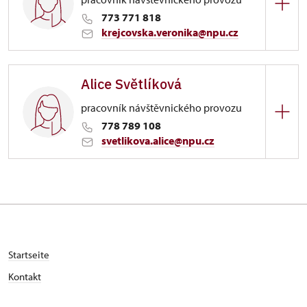
773 771 818
krejcovska.veronika@npu.cz
Zámek Náchod
Alice Světlíková
Zámek 1282/, Náchod
pracovník návštěvnického provozu
rezervace prohlídek
778 789 108
svetlikova.alice@npu.cz
Zámek Náchod
Zámek 1282/, Náchod
rezervace ubytování
Startseite
Kontakt