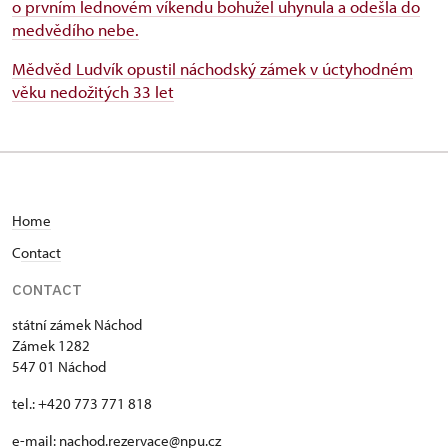
o prvním lednovém víkendu bohužel uhynula a odešla do
medvědího nebe.
Mědvěd Ludvík opustil náchodský zámek v úctyhodném
věku nedožitých 33 let
Home
C
ontact
CONTACT
státní zámek Náchod
Zámek 1282
547 01 Náchod
tel.: +420 773 771 818
e-mail:
nachod.rezervace@npu.cz