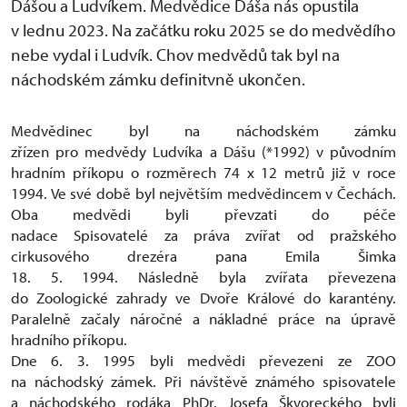
Dášou a Ludvíkem. Medvědice Dáša nás opustila
v lednu 2023. Na začátku roku 2025 se do medvědího
nebe vydal i Ludvík. Chov medvědů tak byl na
náchodském zámku definitvně ukončen.
Medvědinec byl na náchodském zámku
zřízen pro medvědy Ludvíka a Dášu (*1992) v původním
hradním příkopu o rozměrech 74 x 12 metrů již v roce
1994. Ve své době byl největším medvědincem v Čechách.
Oba medvědi byli převzati do péče
nadace Spisovatelé za práva zvířat od pražského
cirkusového drezéra pana Emila Šimka
18. 5. 1994. Následně byla zvířata převezena
do Zoologické zahrady ve Dvoře Králové do karantény.
Paralelně začaly náročné a nákladné práce na úpravě
hradního příkopu.
Dne 6. 3. 1995 byli medvědi převezeni ze ZOO
na náchodský zámek. Při návštěvě známého spisovatele
a náchodského rodáka PhDr. Josefa Škvoreckého byli