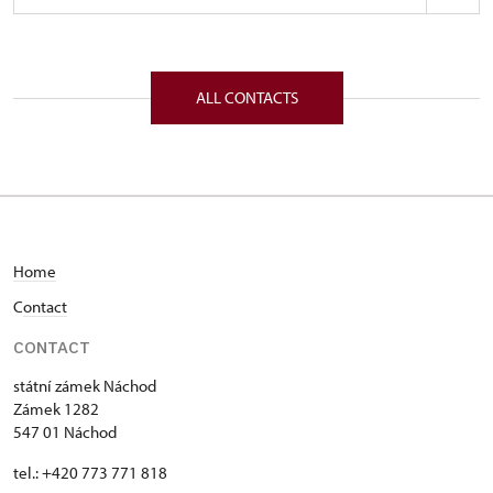
Regional Historic Sites Management in Sychrov
Zámek 1282/, Náchod 54701
ALL CONTACTS
Home
C
ontact
CONTACT
státní zámek Náchod
Zámek 1282
547 01 Náchod
tel.: +420 773 771 818