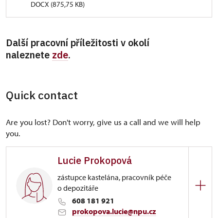
DOCX (875,75 KB)
Další pracovní příležitosti v okolí
naleznete
zde
.
Quick contact
Are you lost? Don't worry, give us a call and we will help
you.
Lucie Prokopová
zástupce kastelána, pracovník péče
o depozitáře
608 181 921
prokopova.lucie@npu.cz