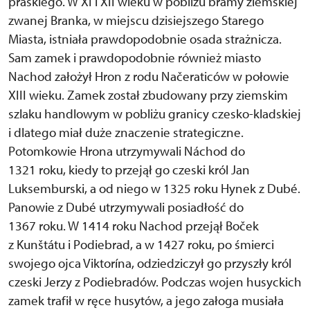
praskiego. W XI i XII wieku w pobliżu bramy ziemskiej
zwanej Branka, w miejscu dzisiejszego Starego
Miasta, istniała prawdopodobnie osada strażnicza.
Sam zamek i prawdopodobnie również miasto
Nachod założył Hron z rodu Načeraticów w połowie
XIII wieku. Zamek został zbudowany przy ziemskim
szlaku handlowym w pobliżu granicy czesko-kladskiej
i dlatego miał duże znaczenie strategiczne.
Potomkowie Hrona utrzymywali Náchod do
1321 roku, kiedy to przejął go czeski król Jan
Luksemburski, a od niego w 1325 roku Hynek z Dubé.
Panowie z Dubé utrzymywali posiadłość do
1367 roku. W 1414 roku Nachod przejął Boček
z Kunštátu i Podiebrad, a w 1427 roku, po śmierci
swojego ojca Viktorína, odziedziczył go przyszły król
czeski Jerzy z Podiebradów. Podczas wojen husyckich
zamek trafił w ręce husytów, a jego załoga musiała