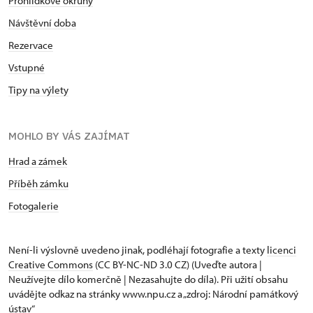
Prohlídkové okruhy
Návštěvní doba
Rezervace
Vstupné
Tipy na výlety
MOHLO BY VÁS ZAJÍMAT
Hrad a zámek
Příběh zámku
Fotogalerie
Není-li výslovně uvedeno jinak, podléhají fotografie a texty
licenci
Creative Commons
(CC BY-NC-ND 3.0 CZ) (Uveďte autora |
Neužívejte dílo komerčně | Nezasahujte do díla). Při užití obsahu
uvádějte odkaz na stránky www.npu.cz a „zdroj: Národní památkový
ústav“