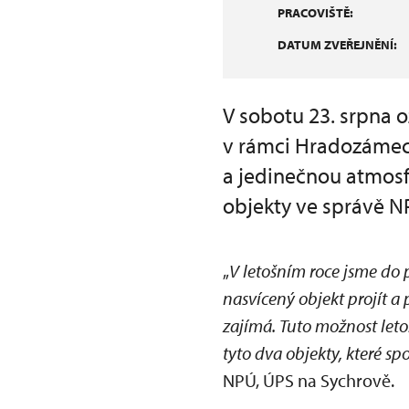
PRACOVIŠTĚ:
DATUM ZVEŘEJNĚNÍ:
V sobotu 23. srpna 
v rámci Hradozámeck
a jedinečnou atmos
objekty ve správě N
„
V letošním roce jsme do 
nasvícený objekt projít 
zajímá. Tuto možnost leto
tyto dva objekty, které sp
NPÚ, ÚPS na Sychrově.