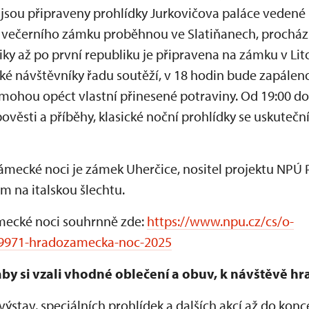
0 jsou připraveny prohlídky Jurkovičova paláce vedené
večerního zámku proběhnou ve Slatiňanech, procházk
ky až po první republiku je připravena na zámku v Lit
tské návštěvníky řadu soutěží, v 18 hodin bude zapálen
i mohou opéct vlastní přinesené potraviny. Od 19:00 
věsti a příběhy, klasické noční prohlídky se uskuteční
mecké noci je zámek Uherčice, nositel projektu NPÚ 
m na italskou šlechtu.
ecké noci souhrnně zde:
https://www.npu.cz/cs/o-
19971-hradozamecka-noc-2025
by si vzali vhodné oblečení a obuv, k návštěvě hr
výstav, speciálních prohlídek a dalších akcí až do konc