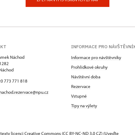
AKT
INFORMACE PRO NÁVŠTĚVNÍ
zámek Náchod
Informace pro návštěvníky
1282
Prohlídkové okruhy
 Náchod
Návštěvní doba
420 773 771 818
Rezervace
nachod.rezervace@npu.cz
Vstupné
Tipy na výlety
 texty
licenci Creative Commons
(CC BY-NC-ND 3.0 CZ) (Uveďte