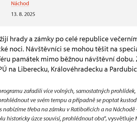
Náchod
13. 8. 2025
ožijí hrady a zámky po celé republice večer
é noci. Návštěvníci se mohou těšit na speciá
féru památek mimo běžnou návštěvní dobu. 
PÚ na Liberecku, Královéhradecku a Pardubic
programu zařadili více volných, samostatných prohlídek,
a prohlédnout ve svém tempu a případně se poptat kustod
s nabízíme třeba na zámku v Ratibořicích a na Náchodě -
olu historicky úzce souvisí, prohlédnout oba
“, vysvětluje 