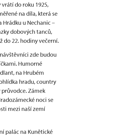
vrátí do roku 1925,
ěřené na díla, která se
na Hrádku u Nechanic –
ázky dobových tanců,
ž do 22. hodiny večerní.
 návštěvníci zde budou
svíčkami. Humorné
ýdlant, na Hrubém
hlídka hradu, country
ý průvodce. Zámek
 Hradozámecké noci se
sti mezi naší zemí
ní palác na Kunětické