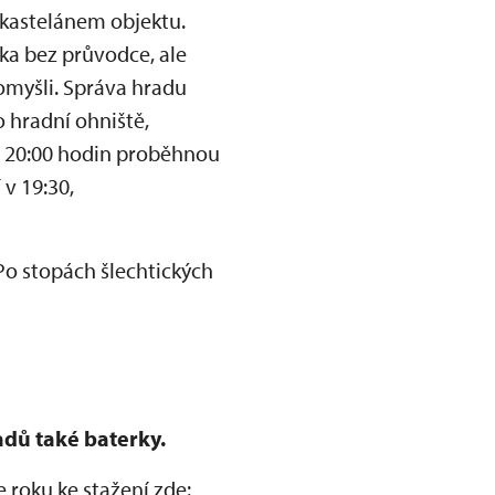
 kastelánem objektu.
a bez průvodce, ale
omyšli. Správa hradu
o hradní ohniště,
do 20:00 hodin proběhnou
 v 19:30,
Po stopách šlechtických
adů také baterky.
e roku ke stažení zde: