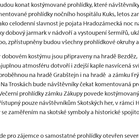
dou konat kostýmované prohlídky, které návštěvníky 
mentované prohlídky nočního hospitálu Kuks, letos zam
. Jako celodenní slavnost je pojata Hradozámecká noc 
ky dobový jarmark v nádvoří a vystoupení šermířů, uk
izoo, zpřístupněny budou všechny prohlídkové okruhy a
v dobovém kostýmu jsou připraveny na hradě Bezděz,
ajuplnou atmosféru dotvoří i zdejší kaple nasvícená 
proběhnou na hradě Grabštejn i na hradě a zámku Fr
 Na Troskách bude návštěvníky čekat komentovaná pro
. Večerní prohlídky zámku Zákupy povede kostýmovan
přístupný pouze návštěvníkům Skotských her, v rámci
 se zaměřením na skotské symboly a historické spojito
de pro zájemce o samostatné prohlídky otevřen sever