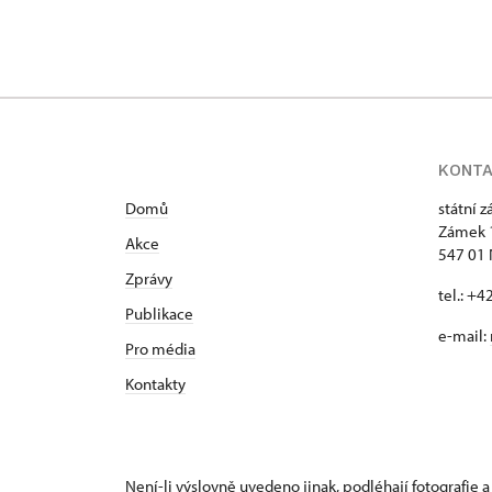
KONT
Domů
státní 
Zámek 
Akce
547 01
Zprávy
tel.: +
Publikace
e-mail:
Pro média
Kontakty
Není-li výslovně uvedeno jinak, podléhají fotografie a