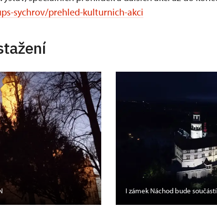
ps-sychrov/prehled-kulturnich-akci
stažení
N
I zámek Náchod bude součást