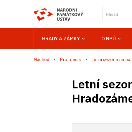
HRADY A ZÁMKY
O NPÚ
Náchod
Pro média
Letní sezona na pam
Letní sezo
Hradozáme