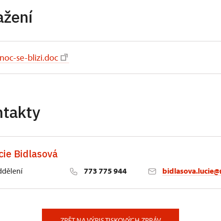
ažení
oc-se-blizi.doc
ntakty
cie Bidlasová
ddělení
773 775 944
bidlasova.lucie@
 Slatiňany
ZPĚT NA VÝPIS TISKOVÝCH ZPRÁV