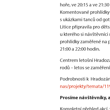
hoře, ve 20:15 a ve 21:3
Komentované prohlídky 
s ukázkami tanců od goti
Litice připravila pro dě
u kterého si návštěvníc
prohlídky zaměřené na po
21:00 a 22:00 hodin.
Centrem letošní Hradozá
rodů – letos se zaměření
Podrobnosti k Hradozám
nas/projekty/temata/1
Prosíme návštěvníky, a
Kompletní přehled akcí, 