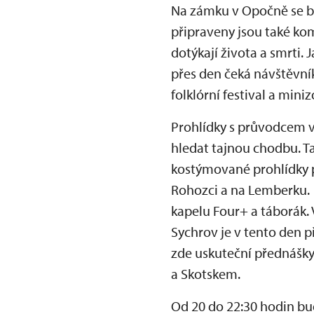
Na zámku v Opočně se bu
připraveny jsou také ko
dotýkají života a smrti
přes den čeká návštěvní
folklórní festival a min
Prohlídky s průvodcem 
hledat tajnou chodbu. T
kostýmované prohlídky 
Rohozci a na Lemberku.
kapelu Four+ a táborák
Sychrov je v tento den 
zde uskuteční přednášky
a Skotskem.
Od 20 do 22:30 hodin bu