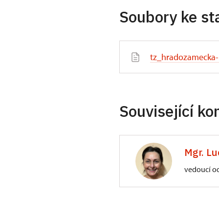
Soubory ke st
tz_hradozamecka-n
Související ko
Mgr. Lu
vedoucí o
ÚPS na Sychrově
Zámecký park 1/,