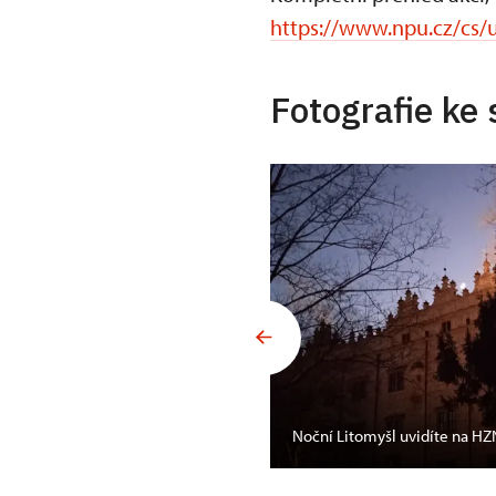
https://www.npu.cz/cs/u
Fotografie ke 
Noční Litomyšl uvidíte na HZ