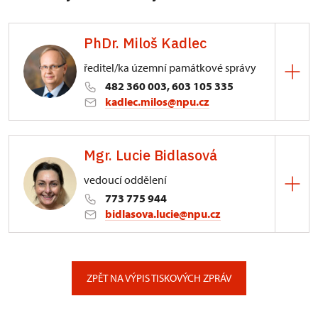
PhDr. Miloš Kadlec
ředitel/ka územní památkové správy
482 360 003, 603 105 335
kadlec.milos@npu.cz
ÚPS na Sychrově
Mgr. Lucie Bidlasová
3/, Sychrov 3
vedoucí oddělení
773 775 944
bidlasova.lucie@npu.cz
ÚPS na Sychrově
Zámecký park 1/, Slatiňany
ZPĚT NA VÝPIS TISKOVÝCH ZPRÁV