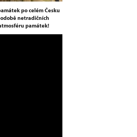
 památek po celém Česku
podobě netradičních
í atmosféru památek!