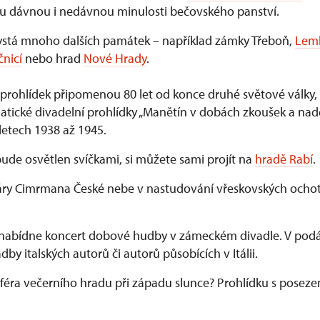
ou dávnou i nedávnou minulosti bečovského panství.
stá mnoho dalších památek – například zámky Třeboň,
Lem
nicí
nebo hrad
Nové Hrady
.
prohlídek připomenou 80 let od konce druhé světové války,
Tematické divadelní prohlídky „Manětín v dobách zkoušek a n
letech 1938 až 1945.
 bude osvětlen svíčkami, si můžete sami projít na
hradě Rabí
.
Járy Cimrmana České nebe v nastudování vřeskovských ochot
nabídne koncert dobové hudby v zámeckém divadle. V podá
adby italských autorů či autorů působících v Itálii.
féra večerního hradu při západu slunce? Prohlídku s posez