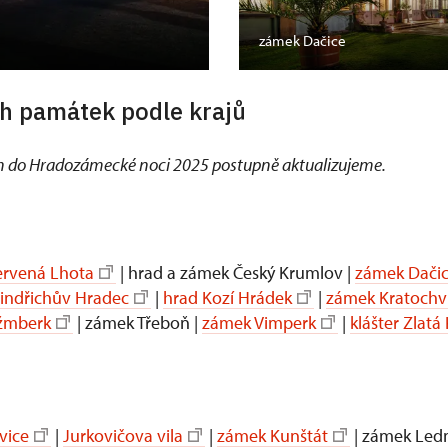
zámek Dačice
h památek podle krajů
 do Hradozámecké noci 2025 postupně aktualizujeme.
rvená Lhota
| hrad a zámek Český Krumlov |
zámek Dači
Jindřichův Hradec
|
hrad Kozí Hrádek
|
zámek Kratochví
žmberk
| zámek Třeboň |
zámek Vimperk
|
klášter Zlatá
vice
|
Jurkovičova vila
|
zámek Kunštát
| zámek Ledn