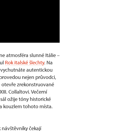
ne atmosféra slunné Itálie –
tul
Rok italské šlechty
. Na
i vychutnáte autentickou
s provedou nejen průvodci,
é otevře zrekonstruované
I. Collaltovi. Večerní
ál ožije tóny historické
 a kouzlem tohoto místa.
 návštěvníky čekají