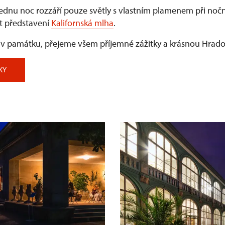
ednu noc rozzáří pouze světly s vlastním plamenem při nočn
jít představení
Kalifornská mlha
.
oliv památku, přejeme všem příjemné zážitky a krásnou Hra
KY