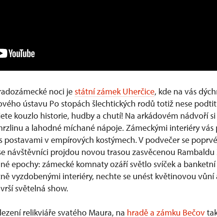
radozámecké noci je
státní zámek Uherčice
, kde na vás dých
vého ústavu Po stopách šlechtických rodů totiž nese podti
ete kouzlo historie, hudby a chutí! Na arkádovém nádvoří s
 zmrzlinu a lahodné míchané nápoje. Zámeckými interiéry vá
i s postavami v empírových kostýmech. V podvečer se poprv
se návštěvníci projdou novou trasou zasvěcenou Rambaldu XII
né epochy: zámecké komnaty ozáří světlo svíček a banketní s
tně vyzdobenými interiéry, nechte se unést květinovou vůní
rší světelná show.
lezení relikviáře svatého Maura, na
hradě a zámku Bečov
tak