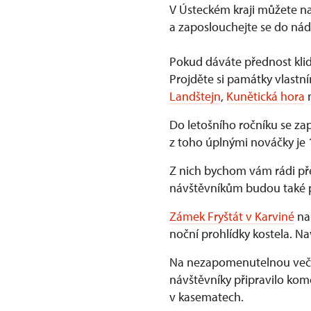
V Ústeckém kraji můžete nav
a zaposlouchejte se do ná
Pokud dáváte přednost kl
Projděte si památky vlastn
Landštejn
,
Kunětická hora
Do letošního ročníku se za
z toho úplnými nováčky je 1
Z nich bychom vám rádi př
návštěvníkům budou také p
Zámek Fryštát v Karviné
nab
noční prohlídky kostela. 
Na nezapomenutelnou večer
návštěvníky připravilo kom
v kasematech.