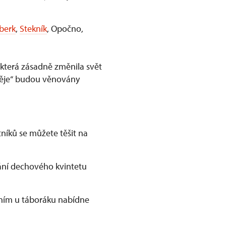
berk
,
Stekník
, Opočno,
 která zásadně změnila svět
aděje“ budou věnovány
níků se můžete těšit na
ní dechového kvintetu
ením u táboráku nabídne