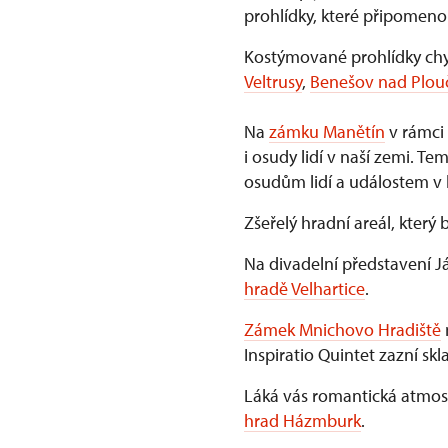
prohlídky, které připomen
Kostýmované prohlídky chy
Veltrusy
,
Benešov nad Plouč
Na
zámku Manětín
v rámci 
i osudy lidí v naší zemi. 
osudům lidí a událostem v 
Zšeřelý hradní areál, který
Na divadelní představení 
hradě Velhartice
.
Zámek Mnichovo Hradiště
Inspiratio Quintet zazní skl
Láká vás romantická atmos
hrad Házmburk
.