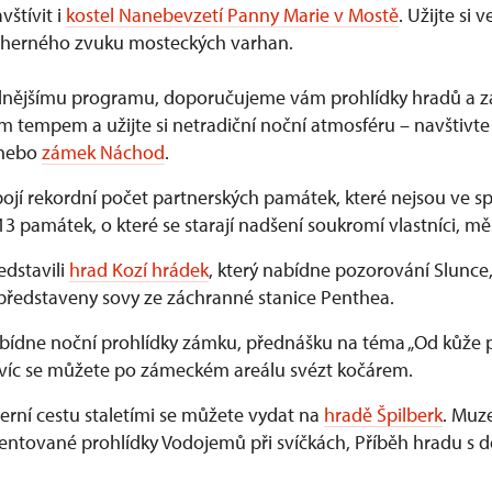
štívit i
kostel Nanebevzetí Panny Marie v Mostě
. Užijte si
dherného zvuku mosteckých varhan.
idnějšímu programu, doporučujeme vám prohlídky hradů a 
ím tempem a užijte si netradiční noční atmosféru – navštivte
nebo
zámek Náchod
.
pojí rekordní počet partnerských památek, které nejsou ve s
3 památek, o které se starají nadšení soukromí vlastníci, měs
edstavili
hrad Kozí hrádek
, který nabídne pozorování Slunce,
ředstaveny sovy ze záchranné stanice Penthea.
ídne noční prohlídky zámku, přednášku na téma „Od kůže p
Navíc se můžete po zámeckém areálu svézt kočárem.
ní cestu staletími se můžete vydat na
hradě Špilberk
. Muz
entované prohlídky Vodojemů při svíčkách, Příběh hradu s d