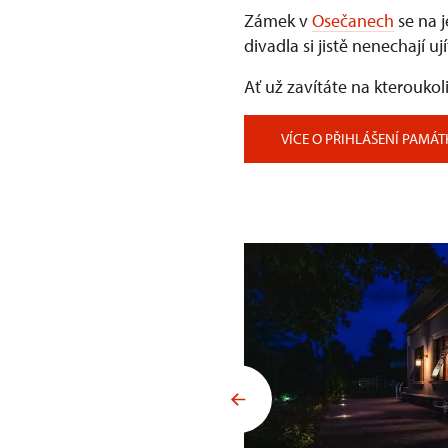
Zámek v
Osečanech
se na j
divadla si jistě nenechají u
Ať už zavítáte na kterouk
VÍCE O PŘIHLÁŠENÍ PAMÁT