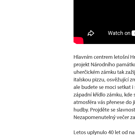
Hlavním centrem letošní H
projekt Národního památko
uherčickém zámku tak zažij
italskou pizzu, osvěžující
ale budete se moci setkat 
západní křídlo zámku, kde 
atmosféra vás přenese do ji
hudby. Projděte se slavnos
Nezapomenutelný večer zav
Letos uplynulo 40 let od na