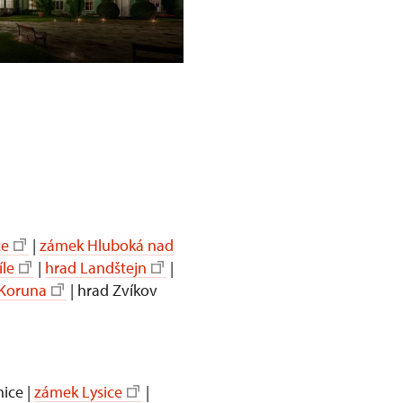
zámek Krásný Dvůr
ce
|
zámek Hluboká nad
le
|
hrad Landštejn
|
 Koruna
| hrad Zvíkov
ice |
zámek Lysice
|