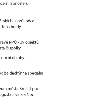
 večerní atmosféru
zámků bez průvodce.
 třeba hrady
právě NPÚ - 39 objektů,
ta či spolky.
 noční oblohy,
o baldachýn“ a speciální
eum města Brna si pro
egustací vína a Noc