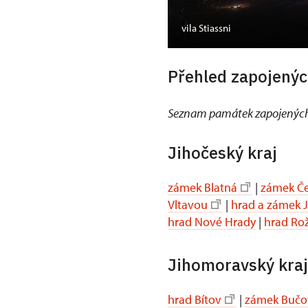
vila Stiassni
Přehled zapojenýc
Seznam památek zapojených
Jihočeský kraj
zámek Blatná
|
zámek Če
Vltavou
|
hrad a zámek 
hrad Nové Hrady
|
hrad Ro
Jihomoravský kraj
hrad Bítov
|
zámek Bučo