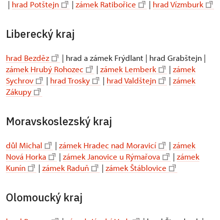
|
hrad Potštejn
|
zámek Ratibořice
|
hrad Vízmburk
Liberecký kraj
hrad Bezděz
| hrad a zámek Frýdlant | hrad Grabštejn |
zámek Hrubý Rohozec
|
zámek Lemberk
|
zámek
Sychrov
|
hrad Trosky
|
hrad Valdštejn
|
zámek
Zákupy
Moravskoslezský kraj
důl Michal
|
zámek Hradec nad Moravicí
|
zámek
Nová Horka
|
zámek Janovice u Rýmařova
|
zámek
Kunín
|
zámek Raduň
|
zámek Štáblovice
Olomoucký kraj