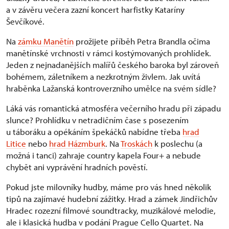
a v závěru večera zazní koncert harfistky Kataríny
Ševčíkové.
Na
zámku Manětín
prožijete příběh Petra Brandla očima
manětínské vrchnosti v rámci kostýmovaných prohlídek.
Jeden z nejnadanějších malířů českého baroka byl zároveň
bohémem, záletníkem a nezkrotným živlem. Jak uvítá
hraběnka Lažanská kontroverzního umělce na svém sídle?
Láká vás romantická atmosféra večerního hradu při západu
slunce? Prohlídku v netradičním čase s posezením
u táboráku a opékáním špekáčků nabídne třeba
hrad
Litice
nebo
hrad Házmburk
. Na
Troskách
k poslechu (a
možná i tanci) zahraje country kapela Four+ a nebude
chybět ani vyprávění hradních pověstí.
Pokud jste milovníky hudby, máme pro vás hned několik
tipů na zajímavé hudební zážitky. Hrad a zámek Jindřichův
Hradec rozezní filmové soundtracky, muzikálové melodie,
ale i klasická hudba v podání Prague Cello Quartet. Na