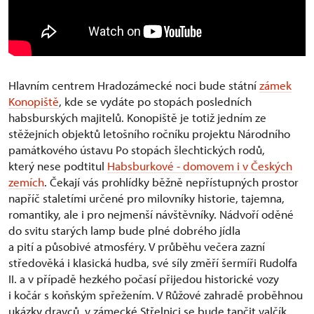
Hlavním centrem Hradozámecké noci bude státní
zámek
Konopiště
, kde se vydáte po stopách posledních
habsburských majitelů. Konopiště je totiž jedním ze
stěžejních objektů letošního ročníku projektu Národního
památkového ústavu Po stopách šlechtických rodů,
který nese podtitul
Habsburkové - domovem i v Českých
zemích
. Čekají vás prohlídky běžně nepřístupných prostor
napříč staletími určené pro milovníky historie, tajemna,
romantiky, ale i pro nejmenší návštěvníky. Nádvoří oděné
do svitu starých lamp bude plné dobrého jídla
a pití a působivé atmosféry. V průběhu večera zazní
středověká i klasická hudba, své síly změří šermíři Rudolfa
II. a v případě hezkého počasí přijedou historické vozy
i kočár s koňským spřežením. V Růžové zahradě proběhnou
ukázky dravců, v zámecké Střelnici se bude tančit valčík