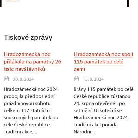
Tiskové zprávy
Hradozámecká noc
Hradozámecká noc spojí
přilákala na památky 26
115 památek po celé
tisíc návštěvníků
zemi
30. 8. 2024
15. 8. 2024
Hradozámecká noc 2024
Brány 115 památek po celé
propojila předposlední
České republice zůstanou
prázdninovou sobotu
24. srpna otevřené i po
celkem 117 státních i
setmění. Uskuteční se
soukromých památek po
Hradozámecká noc 2024.
celé České republice.
Tradiční akci pořádá
Tradiční akce,...
Národní...