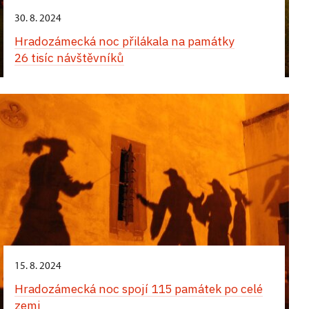
30. 8. 2024
Hradozámecká noc přilákala na památky
26 tisíc návštěvníků
15. 8. 2024
Hradozámecká noc spojí 115 památek po celé
zemi