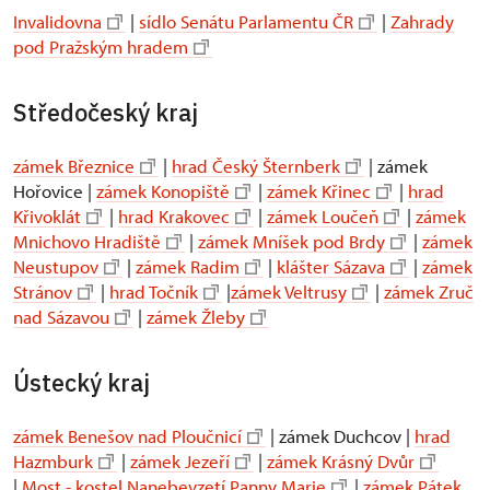
Invalidovna
|
sídlo Senátu Parlamentu ČR
|
Zahrady
pod Pražským hradem
Středočeský kraj
zámek Březnice
|
hrad Český Šternberk
| zámek
Hořovice |
zámek Konopiště
|
zámek Křinec
|
hrad
Křivoklát
|
hrad Krakovec
|
zámek Loučeň
|
zámek
Mnichovo Hradiště
|
zámek Mníšek pod Brdy
|
zámek
Neustupov
|
zámek Radim
|
klášter Sázava
|
zámek
Stránov
|
hrad Točník
|
zámek Veltrusy
|
zámek Zruč
nad Sázavou
|
zámek Žleby
Ústecký kraj
zámek Benešov nad Ploučnicí
| zámek Duchcov |
hrad
Hazmburk
|
zámek Jezeří
|
zámek Krásný Dvůr
|
Most - kostel Nanebevzetí Panny Marie
|
zámek Pátek