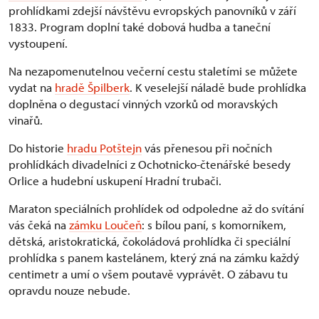
prohlídkami zdejší návštěvu evropských panovníků v září
1833. Program doplní také dobová hudba a taneční
vystoupení.
Na nezapomenutelnou večerní cestu staletími se můžete
vydat na
hradě Špilberk
. K veselejší náladě bude prohlídka
doplněna o degustací vinných vzorků od moravských
vinařů.
Do historie
hradu Potštejn
vás přenesou při nočních
prohlídkách divadelníci z Ochotnicko-čtenářské besedy
Orlice a hudební uskupení Hradní trubači.
Maraton speciálních prohlídek od odpoledne až do svítání
vás čeká na
zámku Loučeň
: s bílou paní, s komorníkem,
dětská, aristokratická, čokoládová prohlídka či speciální
prohlídka s panem kastelánem, který zná na zámku každý
centimetr a umí o všem poutavě vyprávět. O zábavu tu
opravdu nouze nebude.