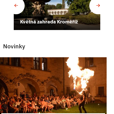
Květná zahrada Kroměříž
kos
Novinky