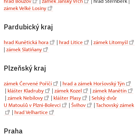
hrad Bouzov
|
zámek Jánský Vrch
| hrad Šternberk |
zámek Velké Losiny
Pardubický kraj
hrad Kunětická hora
|
hrad Litice
|
zámek Litomyšl
|
zámek Slatiňany
Plzeňský kraj
zámek Červené Poříčí
|
hrad a zámek Horšovský Týn
|
klášter Kladruby
|
zámek Kozel
|
zámek Manětín
|
zámek Nebílovy
|
klášter Plasy
|
Selský dvůr
U Matoušů v Plzni-Bolevci
|
Švihov
|
Tachovský zámek
|
hrad Velhartice
Praha