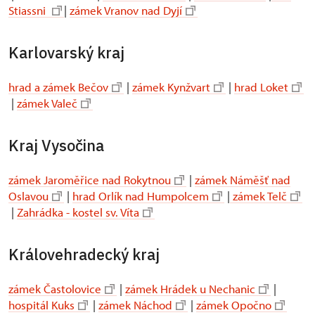
Stiassni
|
zámek Vranov nad Dyjí
Karlovarský kraj
hrad a zámek Bečov
|
zámek Kynžvart
|
hrad Loket
|
zámek Valeč
Kraj Vysočina
zámek Jaroměřice nad Rokytnou
|
zámek Náměšť nad
Oslavou
|
hrad Orlík nad Humpolcem
|
zámek Telč
|
Zahrádka - kostel sv. Víta
Královehradecký kraj
zámek Častolovice
|
zámek Hrádek u Nechanic
|
hospitál Kuks
|
zámek Náchod
|
zámek Opočno