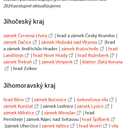
2024 postupně aktualizujeme.
Jihočeský kraj
zámek Červená Lhota
| hrad a zámek Český Krumlov |
zámek Dačice
|
zámek Hluboká nad Vltavou
|hrad
a zámek Jindřichův Hradec |
zámek Kratochvíle
|
hrad
Landštejn
|
hrad Nové Hrady
|
hrad Rožmberk
|
zámek Třeboň
|
zámek Vimperk
|
klášter Zlatá Koruna
| hrad Zvíkov
Jihomoravský kraj
hrad Bítov
|
zámek Bučovice
|
Jurkovičova vila
|
zámek Kunštát
| zámek Lednice |
zámek Lysice
|
zámek Milotice
|
zámek Miroslav
| hrad
Pernštejn | zámek Rájec nad Svitavou |
hrad Špilberk
|zámek Uherčice |
zámek Valtice
|
hrad Veveří
|
vila