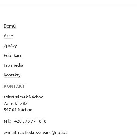
Domů
Akce
Zprávy
Publikace
Pro média
Kontakty
KONTAKT
státní zámek Náchod
Zámek 1282
547 01 Náchod
tel.: +420 773 771 818
e-mail:
nachod.rezervace@npu.cz