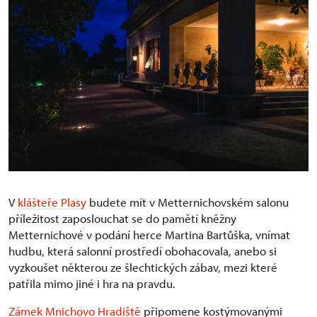
V
klášteře Plasy
budete mít v Metternichovském salonu
příležitost zaposlouchat se do pamětí kněžny
Metternichové v podání herce Martina Bartůška, vnímat
hudbu, která salonní prostředí obohacovala, anebo si
vyzkoušet některou ze šlechtických zábav, mezi které
patřila mimo jiné i hra na pravdu.
Zámek Mnichovo Hradiště
připomene kostýmovanými