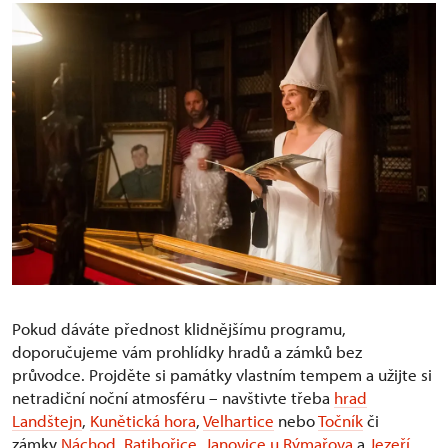
Pokud dáváte přednost klidnějšímu programu,
doporučujeme vám prohlídky hradů a zámků bez
průvodce. Projděte si památky vlastním tempem a užijte si
netradiční noční atmosféru – navštivte třeba
hrad
Landštejn
,
Kunětická hora
,
Velhartice
nebo
Točník
či
zámky
Náchod
,
Ratibořice
,
Janovice u Rýmařova
a
Jezeří
.