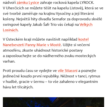
nádvoří
zámku Lysice
zahraje rocková kapela LYROCK.
V Uherčicích se můžete těšit na kapelu Listověj, která se ve
své tvorbě zaměřuje na krajinu Vysočiny a její literární
kořeny. Největší hity divadla Semafor za doprovodu skvělé
swingové kapely Jakub Šafr Trio vás čekají na
Velkých
Losinách
.
V Ústeckém kraji můžete navštívit například
kostel
Nanebevzetí Panny Marie v Mostě
. Užijte si večerní
atmosféru, zkuste uhádnout historické postavy
a zaposlouchejte se do nádherného zvuku mosteckých
varhan.
Proti proudu času se vydejte ve
vile Stiassni
a poznejte
jedinečné kouzlo první republiky. Něžnost v tanci, rytmus
v hudbě, gracie v šermu – to vše zahaleno v elegantním
hávu let třicátých.