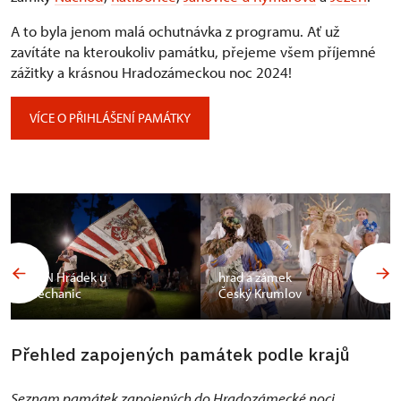
A to byla jenom malá ochutnávka z programu. Ať už
zavítáte na kteroukoliv památku, přejeme všem příjemné
zážitky a krásnou Hradozámeckou noc 2024!
VÍCE O PŘIHLÁŠENÍ PAMÁTKY
HZN Hrádek u
hrad a zámek
Nechanic
Český Krumlov
Přehled zapojených památek podle krajů
Seznam památek zapojených do Hradozámecké noci