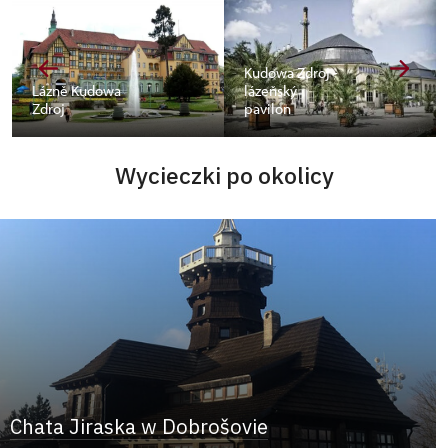
Kudowa Zdroj -
Lázně Kudowa
lázeňský
Zdroj
pavilon
Wycieczki po okolicy
Chata Jiraska w Dobrošovie