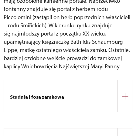
mają ozdobione kamienne portale. Naprzeciwko
fontanny znajduje się portal z herbem rodu
Piccolomini (zastąpił on herb poprzednich właścicieli
– rodu Smiřickich). W kierunku rynku znajduje
się najmłodszy portal z początku XX wieku,
upamiętniający księżniczkę Bathildis Schaumburg-
Lippe, matkę ostatniego właściciela zamku. Ostatnie,
bardziej ozdobne wejście prowadzi do zamkowej
kaplicy Wniebowzięcia Najświętszej Maryi Panny.
Studnia i fosa zamkowa
Baszta jest wspomniana już w XVII wieku. Jest to
baszta obronna z dachem pokrytym gontem, w
której do dziś znajduje się studnia. Tuż obok baszty