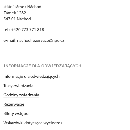
pochodzą z okresu Piccolominiów, kaplica była
státní zámek Náchod
używana również przez późniejszych właścicieli. Na
Zámek 1282
przykład w zakrystii przechowywano szczątki
547 01 Náchod
księżnej Katarzyny Wilhelminy Żagańskiej. Haft
tekstylny z herbem rodziny Schaumburg-Lippe
tel.: +420 773 771 818
służy jako pamiątka po ostatnich właścicielach
e-mail:
nachod.rezervace@npu.cz
zamku. Na koniec warto wspomnieć o drzwiach
wejściowych do kaplicy, ponieważ są to najstarsze
drzwi w całym kompleksie zamkowym.
INFORMACJE DLA ODWIEDZAJĄCYCH
Informacje dla odwiedzających
Trasy zwiedzania
Godziny zwiedzania
Rezerwacje
Bilety wstępu
Wskazówki dotyczące wycieczek