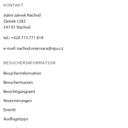
KONTAKT
státní zámek Náchod
Zámek 1282
547 01 Náchod
tel.: +420 773 771 818
e-mail:
nachod.rezervace@npu.cz
BESUCHERINFORMATION
Besucherinformation
Besuchertrassen
Besichtigungszeit
Reservierungen
Eintritt
Ausflugstipps