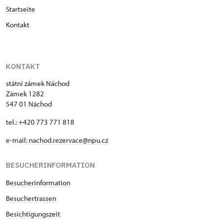
der sogenannten Chrastina ist weniger verziert.
Startseite
Hier finden wir nur das Wappen der Piccolomini
Kontakt
und Kolowrat und zwei Urnen an den Seiten.
KONTAKT
státní zámek Náchod
Zámek 1282
547 01 Náchod
tel.: +420 773 771 818
e-mail:
nachod.rezervace@npu.cz
BESUCHERINFORMATION
Besucherinformation
Besuchertrassen
Besichtigungszeit