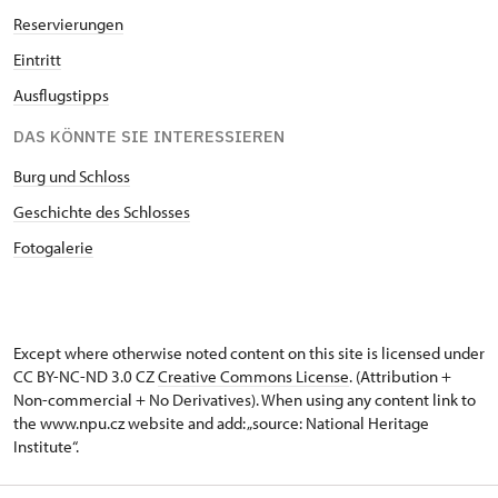
Reservierungen
Eintritt
Ausflugstipps
DAS KÖNNTE SIE INTERESSIEREN
Burg und Schloss
Geschichte des Schlosses
Fotogalerie
Except where otherwise noted content on this site is licensed under
CC BY-NC-ND 3.0 CZ
Creative Commons License
. (Attribution +
Non-commercial + No Derivatives). When using any content link to
the www.npu.cz website and add: „source: National Heritage
Institute“.