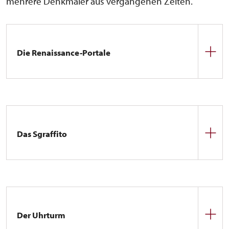
mehrere Denkmäler aus vergangenen Zeiten.
Die Renaissance-Portale
Die beiden Renaissanceportale in diesem Innenhof
stammen aus der Zeit des Renaissanceumbaus.
Über den Eingängen ist auf der linken Seite das
Wappen von Albrecht Václav Smiřický von Smiřice
zu sehen. Die Wappen auf der rechten Seite sind
Das Sgraffito
leer und zeigen an, dass der Schlossherr
unverheiratet war.
Die Südwand des Innenhofs schmückt ein
Renaissance-Sgraffito, ebenfalls aus der Zeit der
Familie Smiřický von Smiřice. Die Datierung ist
durch die Initialen eines Mitglieds der Familie
Smiřický über den Fenstern zur Kasse belegt. Das
Der Uhrturm
Sgraffito ist jedoch eine Kopie aus den 70er Jahren